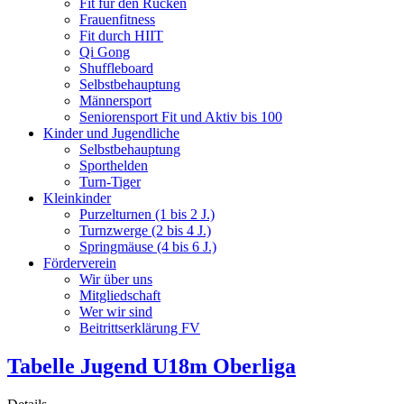
Fit für den Rücken
Frauenfitness
Fit durch HIIT
Qi Gong
Shuffleboard
Selbstbehauptung
Männersport
Seniorensport Fit und Aktiv bis 100
Kinder und Jugendliche
Selbstbehauptung
Sporthelden
Turn-Tiger
Kleinkinder
Purzelturnen (1 bis 2 J.)
Turnzwerge (2 bis 4 J.)
Springmäuse (4 bis 6 J.)
Förderverein
Wir über uns
Mitgliedschaft
Wer wir sind
Beitrittserklärung FV
Tabelle Jugend U18m Oberliga