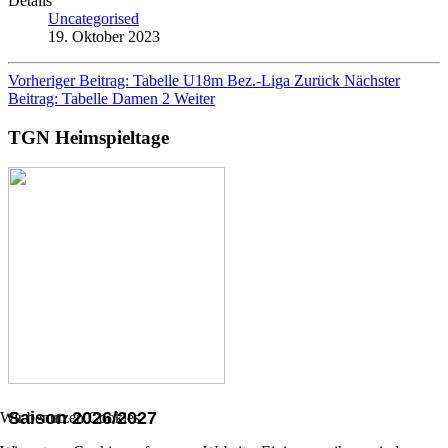
Details
Uncategorised
19. Oktober 2023
Vorheriger Beitrag: Tabelle U18m Bez.-Liga
Zurück
Nächster
Beitrag: Tabelle Damen 2
Weiter
TGN Heimspieltage
Saison 2026/2027
Wir benutzen Cookies