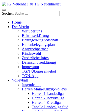
TG Neuenhaßlau
Suchen
Home
Der Verein
Wir über uns
Beitrittserklärung
Beiträge/Mitgliedschaft
Hallenbelegungsplan
Ansprechpartner
Kindeswohl
Zusätzliche Infos
Datenschutzerklärung
Impressum
TGN Übungsangebot
TGN-App
Volleyball
Jugendcamp
Herren Main-Kinzig-Volleys
Herren 1 Landesliga
Herren 2 Bezirksliga
Herren 4 Kreisliga
Tabelle Landesliga Süd