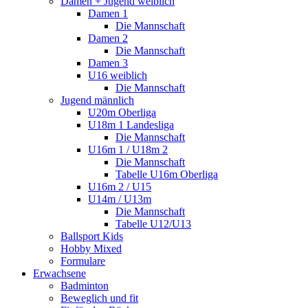
Damen + Jugend weiblich
Damen 1
Die Mannschaft
Damen 2
Die Mannschaft
Damen 3
U16 weiblich
Die Mannschaft
Jugend männlich
U20m Oberliga
U18m 1 Landesliga
Die Mannschaft
U16m 1 / U18m 2
Die Mannschaft
Tabelle U16m Oberliga
U16m 2 / U15
U14m / U13m
Die Mannschaft
Tabelle U12/U13
Ballsport Kids
Hobby Mixed
Formulare
Erwachsene
Badminton
Beweglich und fit