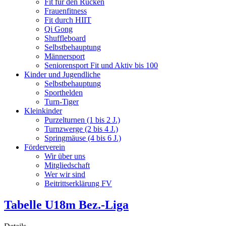
Fit für den Rücken
Frauenfitness
Fit durch HIIT
Qi Gong
Shuffleboard
Selbstbehauptung
Männersport
Seniorensport Fit und Aktiv bis 100
Kinder und Jugendliche
Selbstbehauptung
Sporthelden
Turn-Tiger
Kleinkinder
Purzelturnen (1 bis 2 J.)
Turnzwerge (2 bis 4 J.)
Springmäuse (4 bis 6 J.)
Förderverein
Wir über uns
Mitgliedschaft
Wer wir sind
Beitrittserklärung FV
Tabelle U18m Bez.-Liga