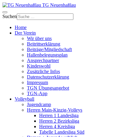
TG Neuenhaßlau
Suchen
Home
Der Verein
Wir über uns
Beitrittserklärung
Beiträge/Mitgliedschaft
Hallenbelegungsplan
Ansprechpartner
Kindeswohl
Zusätzliche Infos
Datenschutzerklärung
Impressum
TGN Übungsangebot
TGN-App
Volleyball
Jugendcamp
Herren Main-Kinzig-Volleys
Herren 1 Landesliga
Herren 2 Bezirksliga
Herren 4 Kreisliga
Tabelle Landesliga Süd