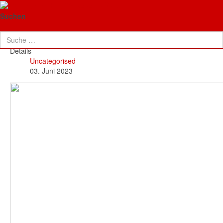
TG Neuenhaßlau
Rope Skipping
Suchen
Details
Uncategorised
03. Juni 2023