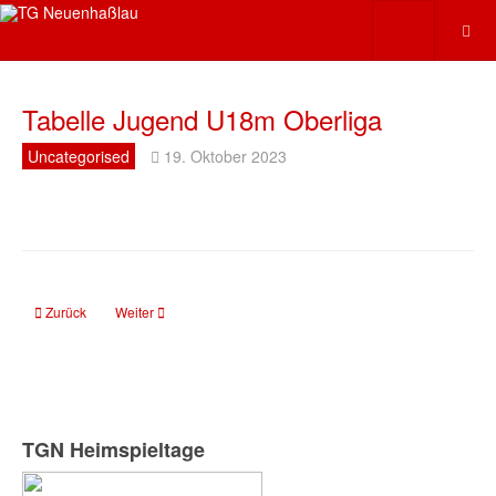
Tabelle Jugend U18m Oberliga
Uncategorised
19. Oktober 2023
Vorheriger Beitrag: Tabelle U18m Bez.-Liga
Nächster Beitrag: Tabelle Damen 2
Zurück
Weiter
TGN Heimspieltage