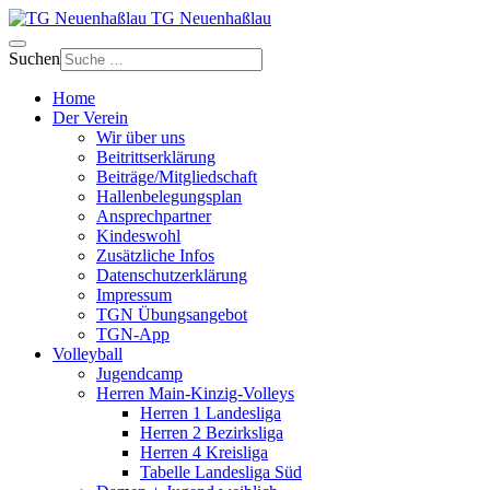
TG Neuenhaßlau
Suchen
Home
Der Verein
Wir über uns
Beitrittserklärung
Beiträge/Mitgliedschaft
Hallenbelegungsplan
Ansprechpartner
Kindeswohl
Zusätzliche Infos
Datenschutzerklärung
Impressum
TGN Übungsangebot
TGN-App
Volleyball
Jugendcamp
Herren Main-Kinzig-Volleys
Herren 1 Landesliga
Herren 2 Bezirksliga
Herren 4 Kreisliga
Tabelle Landesliga Süd