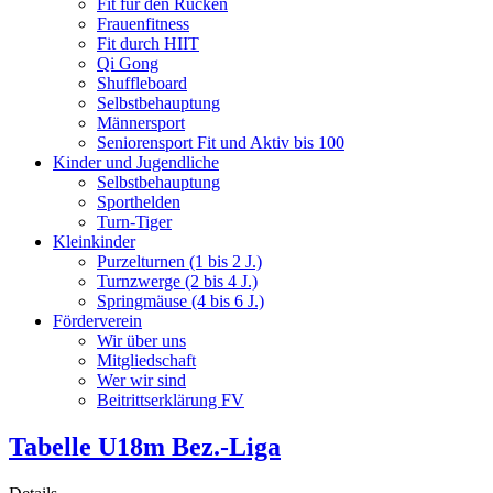
Fit für den Rücken
Frauenfitness
Fit durch HIIT
Qi Gong
Shuffleboard
Selbstbehauptung
Männersport
Seniorensport Fit und Aktiv bis 100
Kinder und Jugendliche
Selbstbehauptung
Sporthelden
Turn-Tiger
Kleinkinder
Purzelturnen (1 bis 2 J.)
Turnzwerge (2 bis 4 J.)
Springmäuse (4 bis 6 J.)
Förderverein
Wir über uns
Mitgliedschaft
Wer wir sind
Beitrittserklärung FV
Tabelle U18m Bez.-Liga