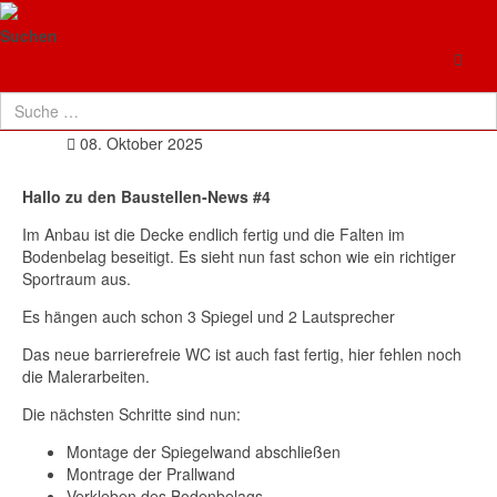
TG Neuenhaßlau
Baustellen-News #4 und Hilfeaufruf
Suchen
Details
Uncategorised
08. Oktober 2025
Hallo zu den Baustellen-News #4
Im Anbau ist die Decke endlich fertig und die Falten im
Bodenbelag beseitigt. Es sieht nun fast schon wie ein richtiger
Sportraum aus.
Es hängen auch schon 3 Spiegel und 2 Lautsprecher
Das neue barrierefreie WC ist auch fast fertig, hier fehlen noch
die Malerarbeiten.
Die nächsten Schritte sind nun:
Montage der Spiegelwand abschließen
Montrage der Prallwand
Verkleben des Bodenbelags