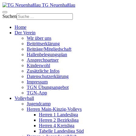
TG Neuenhaßlau
Suchen
Home
Der Verein
Wir über uns
Beitrittserklärung
Beiträge/Mitgliedschaft
Hallenbelegungsplan
Ansprechpartner
Kindeswohl
Zusätzliche Infos
Datenschutzerklärung
Impressum
TGN Übungsangebot
TGN-App
Volleyball
Jugendcamp
Herren Main-Kinzig-Volleys
Herren 1 Landesliga
Herren 2 Bezirksliga
Herren 4 Kreisliga
Tabelle Landesliga Süd