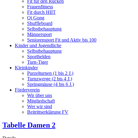
Fit für den Rücken
Frauenfitness
Fit durch HIIT
Qi Gong
Shuffleboard
Selbstbehauptung
Männersport
Seniorensport Fit und Aktiv bis 100
Kinder und Jugendliche
Selbstbehauptung
Sporthelden
Turn-Tiger
Kleinkinder
Purzelturnen (1 bis 2 J.)
Turnzwerge (2 bis 4 J.)
Springmäuse (4 bis 6 J.)
Förderverein
Wir über uns
Mitgliedschaft
Wer wir sind
Beitrittserklärung FV
Tabelle Damen 2