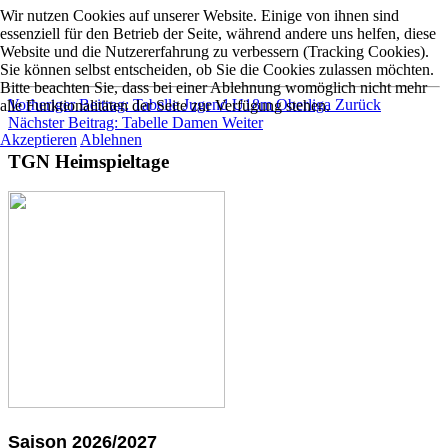
Wir nutzen Cookies auf unserer Website. Einige von ihnen sind
essenziell für den Betrieb der Seite, während andere uns helfen, diese
Website und die Nutzererfahrung zu verbessern (Tracking Cookies).
Sie können selbst entscheiden, ob Sie die Cookies zulassen möchten.
Bitte beachten Sie, dass bei einer Ablehnung womöglich nicht mehr
Vorheriger Beitrag: Tabelle Jugend U18m Oberliga
Zurück
alle Funktionalitäten der Seite zur Verfügung stehen.
Nächster Beitrag: Tabelle Damen
Weiter
Akzeptieren
Ablehnen
TGN Heimspieltage
Saison 2026/2027