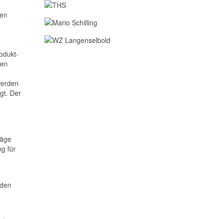
men
rodukt-
ken
werden
gt. Der
räge
ng für
nden