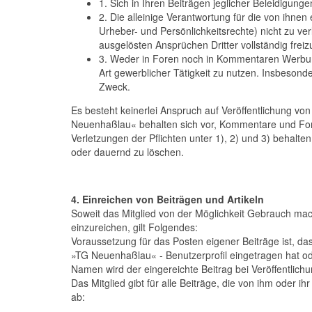
1. Sich in Ihren Beiträgen jeglicher Beleidigung
2. Die alleinige Verantwortung für die von ihnen
Urheber- und Persönlichkeitsrechte) nicht zu v
ausgelösten Ansprüchen Dritter vollständig freizu
3. Weder in Foren noch in Kommentaren Werbun
Art gewerblicher Tätigkeit zu nutzen. Insbeson
Zweck.
Es besteht keinerlei Anspruch auf Veröffentlichung v
Neuenhaßlau« behalten sich vor, Kommentare und For
Verletzungen der Pflichten unter 1), 2) und 3) behalten 
oder dauernd zu löschen.
4. Einreichen von Beiträgen und Artikeln
Soweit das Mitglied von der Möglichkeit Gebrauch mac
einzureichen, gilt Folgendes:
Voraussetzung für das Posten eigener Beiträge ist, da
»TG Neuenhaßlau« - Benutzerprofil eingetragen hat ode
Namen wird der eingereichte Beitrag bei Veröffentlichu
Das Mitglied gibt für alle Beiträge, die von ihm oder 
ab: