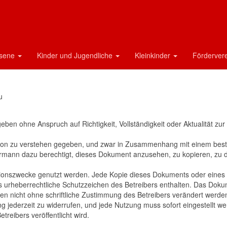
ingungen für TG Neuenhaßlau
hsene
Kinder und Jugendliche
Kleinkinder
Förderver
u
ben ohne Anspruch auf Richtigkeit, Vollständigkeit oder Aktualität zur
kation zu verstehen gegeben, und zwar in Zusammenhang mit einem bes
dermann dazu berechtigt, dieses Dokument anzusehen, zu kopieren, zu 
tionszwecke genutzt werden. Jede Kopie dieses Dokuments oder eines 
s urheberrechtliche Schutzzeichen des Betreibers enthalten. Das Doku
en nicht ohne schriftliche Zustimmung des Betreibers verändert werde
g jederzeit zu widerrufen, und jede Nutzung muss sofort eingestellt we
reibers veröffentlicht wird.