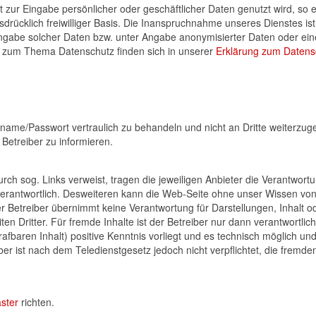
 zur Eingabe persönlicher oder geschäftlicher Daten genutzt wird, so e
drücklich freiwilliger Basis. Die Inanspruchnahme unseres Dienstes ist
ngabe solcher Daten bzw. unter Angabe anonymisierter Daten oder ein
n zum Thema Datenschutz finden sich in unserer
Erklärung zum Datens
ername/Passwort vertraulich zu behandeln und nicht an Dritte weiterzug
Betreiber zu informieren.
durch sog. Links verweist, tragen die jeweiligen Anbieter die Verantwort
cht verantwortlich. Desweiteren kann die Web-Seite ohne unser Wissen vo
er Betreiber übernimmt keine Verantwortung für Darstellungen, Inhalt o
n Dritter. Für fremde Inhalte ist der Betreiber nur dann verantwortlic
afbaren Inhalt) positive Kenntnis vorliegt und es technisch möglich un
er ist nach dem Teledienstgesetz jedoch nicht verpflichtet, die fremden
ster
richten.