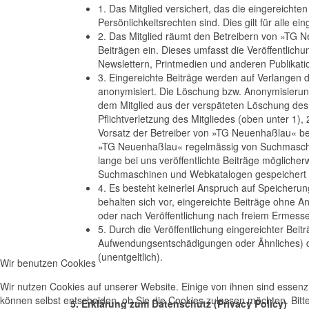
1. Das Mitglied versichert, das die eingereichte
Persönlichkeitsrechten sind. Dies gilt für alle e
2. Das Mitglied räumt den Betreibern von »TG 
Beiträgen ein. Dieses umfasst die Veröffentlich
Newslettern, Printmedien und anderen Publikati
3. Eingereichte Beiträge werden auf Verlangen 
anonymisiert. Die Löschung bzw. Anonymisierung
dem Mitglied aus der verspäteten Löschung des Be
Pflichtverletzung des Mitgliedes (oben unter 1)
Vorsatz der Betreiber von »TG Neuenhaßlau« b
»TG Neuenhaßlau« regelmässig von Suchmaschine
lange bei uns veröffentlichte Beiträge möglic
Suchmaschinen und Webkatalogen gespeichert 
4. Es besteht keinerlei Anspruch auf Speicherung
behalten sich vor, eingereichte Beiträge ohne An
oder nach Veröffentlichung nach freiem Ermesse
5. Durch die Veröffentlichung eingereichter Be
Aufwendungsentschädigungen oder Ähnliches) de
(unentgeltlich).
Wir benutzen Cookies
Wir nutzen Cookies auf unserer Website. Einige von ihnen sind essenzi
können selbst entscheiden, ob Sie die Cookies zulassen möchten. Bitte
5. Erklärung zum Datenschutz (Privacy Policy)