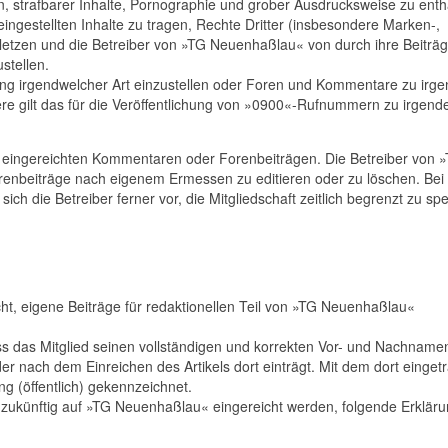
en, strafbarer Inhalte, Pornographie und grober Ausdrucksweise zu enth
 eingestellten Inhalte zu tragen, Rechte Dritter (insbesondere Marken-,
erletzen und die Betreiber von »TG Neuenhaßlau« von durch ihre Beiträ
stellen.
g irgendwelcher Art einzustellen oder Foren und Kommentare zu irge
dere gilt das für die Veröffentlichung von »0900«-Rufnummern zu irgen
on eingereichten Kommentaren oder Forenbeiträgen. Die Betreiber von 
enbeiträge nach eigenem Ermessen zu editieren oder zu löschen. Bei
sich die Betreiber ferner vor, die Mitgliedschaft zeitlich begrenzt zu sp
ht, eigene Beiträge für redaktionellen Teil von »TG Neuenhaßlau«
ss das Mitglied seinen vollständigen und korrekten Vor- und Nachnamen
r nach dem Einreichen des Artikels dort einträgt. Mit dem dort einge
ng (öffentlich) gekennzeichnet.
ihr zukünftig auf »TG Neuenhaßlau« eingereicht werden, folgende Erklär