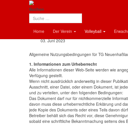
TG Neuenhaßlau
Allgemeine Nutzungsbed
Suchen
Details
Home
Der Verein
Volleyball
Erwac
Uncategorised
03. Juni 2023
Allgemeine Nutzungsbedingungen für TG Neuenhaßla
1. Informationen zum Urheberrecht
Alle Informationen dieser Web-Seite werden wie angege
Verfügung gestellt.
Wenn nicht ausdrücklich anderweitig in dieser Publi
Ausschnitt, einer Datei, oder einem Dokument, ist je
und zu verteilen, unter den folgenden Bedingungen:
Das Dokument darf nur für nichtkommerzielle Informa
davon muss diese urheberrechtliche Erklärung und da
jede Kopie des Dokuments oder eines Teils davon dürf
Betreiber behält sich das Recht vor, diese Genehmigun
sobald eine schriftliche Bekanntmachung seitens des Bet