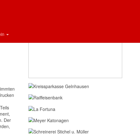
Sponsoren
ein
timmten
drucken
Teils
ment,
n. Der
rden,