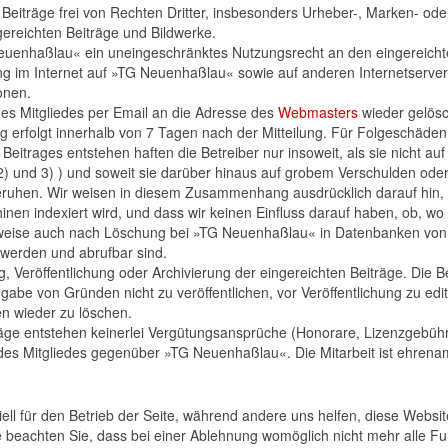
n Beiträge frei von Rechten Dritter, insbesonders Urheber-, Marken- ode
ingereichten Beiträge und Bildwerke.
Neuenhaßlau« ein uneingeschränktes Nutzungsrecht an den eingereich
ung im Internet auf »TG Neuenhaßlau« sowie auf anderen Internetserver
onen.
des Mitgliedes per Email an die Adresse des
Webmasters
wieder gelösc
 erfolgt innerhalb von 7 Tagen nach der Mitteilung. Für Folgeschäden,
itrages entstehen haften die Betreiber nur insoweit, als sie nicht auf
, 2) und 3) ) und soweit sie darüber hinaus auf grobem Verschulden ode
eruhen. Wir weisen in diesem Zusammenhang ausdrücklich darauf hin,
n indexiert wird, und dass wir keinen Einfluss darauf haben, ob, wo
herweise auch nach Löschung bei »TG Neuenhaßlau« in Datenbanken von
werden und abrufbar sind.
, Veröffentlichung oder Archivierung der eingereichten Beiträge. Die B
gabe von Gründen nicht zu veröffentlichen, vor Veröffentlichung zu edi
n wieder zu löschen.
iträge entstehen keinerlei Vergütungsansprüche (Honorare, Lizenzgebüh
s Mitgliedes gegenüber »TG Neuenhaßlau«. Die Mitarbeit ist ehrenam
ell für den Betrieb der Seite, während andere uns helfen, diese Websi
 beachten Sie, dass bei einer Ablehnung womöglich nicht mehr alle Fun