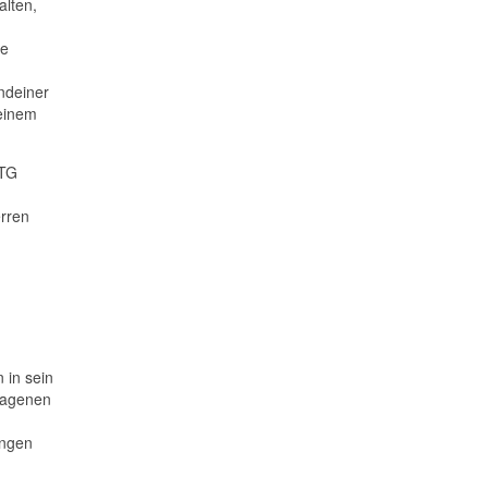
alten,
ge
ndeiner
deinem
»TG
erren
 in sein
tragenen
ungen