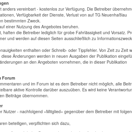
ungen
t anders vereinbart - kostenlos zur Verfügung. Die Betreiber überneh
rmationen, Verfügbarkeit der Dienste, Verlust von auf TG Neuenhaßlau
nen bestimmten Zweck.
e auf einer Nutzung des Angebotes beruhen.
 haften die Betreiber lediglich für grobe Fahrlässigkeit und Vorsatz. P
er und werden auf diesen Seiten ausschließlich zu Informationszwec
auigkeiten enthalten oder Schreib- oder Tippfehler. Von Zeit zu Zeit 
; diese Änderungen werden in neuen Ausgaben der Publikation eingefü
ränderungen an den Angeboten vornehmen, die in dieser Publikation
m Forum
ommentaren und im Forum ist es dem Betreiber nicht möglich, alle Beit
ittelbare aktive Kontrolle darüber auszuüben. Es wird keine Verantwortu
llten Beiträge übernommen.
er
r Nutzer - nachfolgend »Mitglied« gegenüber dem Betreiber mit folge
en beteiligen, verpflichten sich dazu,