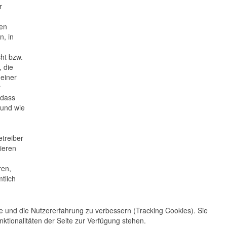
r
ten
n, in
ht bzw.
 die
 einer
r
 dass
 und wie
etreiber
tieren
ren,
tlich
te und die Nutzererfahrung zu verbessern (Tracking Cookies). Sie
ktionalitäten der Seite zur Verfügung stehen.