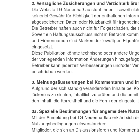
2. Vertragliche Zusicherungen und Verzichterklär
Die Website TG Neuenhaßlau steht Ihnen - soweit nich
keinerlei Gewähr für Richtigkeit der enthaltenen Info
abgespeicherten Daten oder Nutzbarkeit für irgendei
Die Betreiber haften auch nicht für Folgeschäden, di
Soweit ein Haftungsausschluss nicht in Betracht kommt,
und Firmennamen sind Marken der jeweiligen Eigentüm
eingesetzt.
Diese Publikation könnte technische oder andere Ungen
der vorliegenden Information Änderungen hinzugefügt
Betreiber kann jederzeit Verbesserungen und/oder Ve
beschrieben werden.
3. Meinungsäusserungen bei Kommentaren und i
Aufgrund der sich ständig verändernden Inhalte bei K
lückenlos zu sichten, inhaltlich zu prüfen und die unm
den Inhalt, die Korrektheit und die Form der eingeste
3a. Spezielle Bestimmungen für angemeldete Nutz
Mit der Anmeldung bei TG Neuenhaßlau erklärt sich de
Nutzungsbedingungen einverstanden:
Mitglieder, die sich an Diskussionsforen und Kommentar