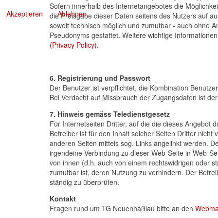
Sofern innerhalb des Internetangebotes die Möglichkeit
Akzeptieren
Ablehnen
die Preisgabe dieser Daten seitens des Nutzers auf aus
soweit technisch möglich und zumutbar - auch ohne A
Pseudonyms gestattet. Weitere wichtige Informatione
(Privacy Policy)
.
6. Registrierung und Passwort
Der Benutzer ist verpflichtet, die Kombination Benutz
Bei Verdacht auf Missbrauch der Zugangsdaten ist der 
7. Hinweis gemäss Teledienstgesetz
Für Internetseiten Dritter, auf die die dieses Angebot 
Betreiber ist für den Inhalt solcher Seiten Dritter ni
anderen Seiten mittels sog. Links angelinkt werden. D
irgendeine Verbindung zu dieser Web-Seite in Web-Seite
von ihnen (d.h. auch von einem rechtswidrigen oder str
zumutbar ist, deren Nutzung zu verhindern. Der Betreib
ständig zu überprüfen.
Kontakt
Fragen rund um TG Neuenhaßlau bitte an den
Webma