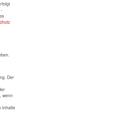
rfolgt
 -
es
chutz
eben.
ung. Der
n
der
h, wenn
d
 Inhalte