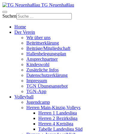
TG Neuenhaßlau
Suchen
Home
Der Verein
Wir über uns
Beitrittserklärung
Beiträge/Mitgliedschaft
Hallenbelegungsplan
Ansprechpartner
Kindeswohl
Zusätzliche Infos
Datenschutzerklärung
Impressum
TGN Übungsangebot
TGN-App
Volleyball
Jugendcamp
Herren Main-Kinzig-Volleys
Herren 1 Landesliga
Herren 2 Bezirksliga
Herren 4 Kreisliga
Tabelle Landesliga Süd