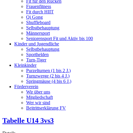
Fit für den Rücken
Frauenfitness
Fit durch HIIT
Qi Gong
Shuffleboard
Selbstbehauptung
Männersport
Seniorensport Fit und Aktiv bis 100
Kinder und Jugendliche
Selbstbehauptung
Sporthelden
Turn-Tiger
Kleinkinder
Purzelturnen (1 bis 2 J.)
Turnzwerge (2 bis 4 J.)
Springmäuse (4 bis 6 J.)
Förderverein
Wir über uns
Mitgliedschaft
Wer wir sind
Beitrittserklärung FV
Tabelle U14 3vs3