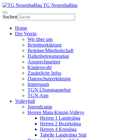
TG Neuenhaßlau
Suchen
Home
Der Verein
Wir über uns
Beitrittserklärung
Beiträge/Mitgliedschaft
Hallenbelegungsplan
Ansprechpartner
Kindeswohl
Zusätzliche Infos
Datenschutzerklärung
Impressum
TGN Übungsangebot
TGN-App
Volleyball
Jugendcamp
Herren Main-Kinzig-Volleys
Herren 1 Landesliga
Herren 2 Bezirksliga
Herren 4 Kreisliga
Tabelle Landesliga Süd