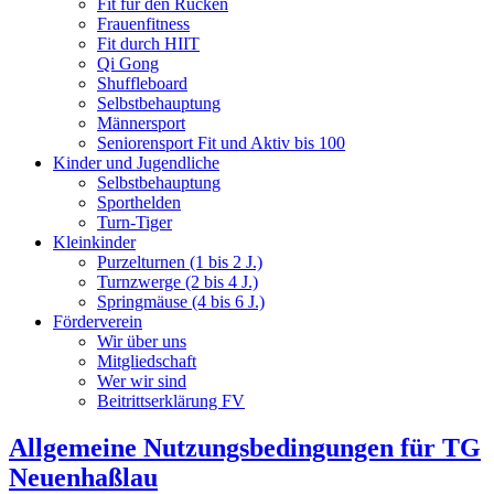
Fit für den Rücken
Frauenfitness
Fit durch HIIT
Qi Gong
Shuffleboard
Selbstbehauptung
Männersport
Seniorensport Fit und Aktiv bis 100
Kinder und Jugendliche
Selbstbehauptung
Sporthelden
Turn-Tiger
Kleinkinder
Purzelturnen (1 bis 2 J.)
Turnzwerge (2 bis 4 J.)
Springmäuse (4 bis 6 J.)
Förderverein
Wir über uns
Mitgliedschaft
Wer wir sind
Beitrittserklärung FV
Allgemeine Nutzungsbedingungen für TG
Neuenhaßlau