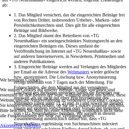
ab:
1. Das Mitglied versichert, das die eingereichten Beiträge frei
von Rechten Dritter, insbesonders Urheber-, Marken- oder
Persönlichkeitsrechten sind. Dies gilt für alle eingereichten
Beiträge und Bildwerke.
2. Das Mitglied räumt den Betreibern von »TG
Neuenhaßlau« ein uneingeschränktes Nutzungsrecht an den
eingereichten Beiträgen ein. Dieses umfasst die
Veröffentlichung im Internet auf »TG Neuenhaßlau« sowie
auf anderen Internetservern, in Newslettern, Printmedien und
anderen Publikationen.
3. Eingereichte Beiträge werden auf Verlangen des Mitgliedes
per Email an die Adresse des
Webmasters
wieder gelöscht
bzw. anonymisiert. Die Löschung bzw. Anonymisierung
Wir benutzen Cookies
erfolgt innerhalb von 7 Tagen nach der Mitteilung. Für
Folgeschäden, die dem Mitglied aus der verspäteten
Wir nutzen Cookies auf unserer Website. Einige von ihnen sind
Löschung des Beitrages entstehen haften die Betreiber nur
essenziell für den Betrieb der Seite, während andere uns helfen, diese
insoweit, als sie nicht auf einer Pflichtverletzung des
Website und die Nutzererfahrung zu verbessern (Tracking Cookies).
Mitgliedes (oben unter 1), 2) und 3) ) und soweit sie darüber
Sie können selbst entscheiden, ob Sie die Cookies zulassen möchten.
hinaus auf grobem Verschulden oder Vorsatz der Betreiber
Bitte beachten Sie, dass bei einer Ablehnung womöglich nicht mehr
von »TG Neuenhaßlau« beruhen. Wir weisen in diesem
alle Funktionalitäten der Seite zur Verfügung stehen.
Zusammenhang ausdrücklich darauf hin, dass »TG
Neuenhaßlau« regelmässig von Suchmaschinen indexiert
Akzeptieren
Ablehnen
wird, und dass wir keinen Einfluss darauf haben, ob, wo und