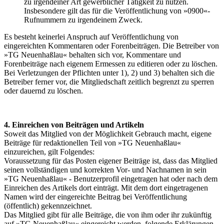
zu irgendeiner Art gewerblicher Tätigkeit zu nutzen.
Insbesondere gilt das für die Veröffentlichung von »0900«-
Rufnummern zu irgendeinem Zweck.
Es besteht keinerlei Anspruch auf Veröffentlichung von
eingereichten Kommentaren oder Forenbeiträgen. Die Betreiber von
»TG Neuenhaßlau« behalten sich vor, Kommentare und
Forenbeiträge nach eigenem Ermessen zu editieren oder zu löschen.
Bei Verletzungen der Pflichten unter 1), 2) und 3) behalten sich die
Betreiber ferner vor, die Mitgliedschaft zeitlich begrenzt zu sperren
oder dauernd zu löschen.
4. Einreichen von Beiträgen und Artikeln
Soweit das Mitglied von der Möglichkeit Gebrauch macht, eigene
Beiträge für redaktionellen Teil von »TG Neuenhaßlau«
einzureichen, gilt Folgendes:
Voraussetzung für das Posten eigener Beiträge ist, dass das Mitglied
seinen vollständigen und korrekten Vor- und Nachnamen in sein
»TG Neuenhaßlau« - Benutzerprofil eingetragen hat oder nach dem
Einreichen des Artikels dort einträgt. Mit dem dort eingetragenen
Namen wird der eingereichte Beitrag bei Veröffentlichung
(öffentlich) gekennzeichnet.
Das Mitglied gibt für alle Beiträge, die von ihm oder ihr zukünftig
auf »TG Neuenhaßlau« eingereicht werden, folgende Erklärungen