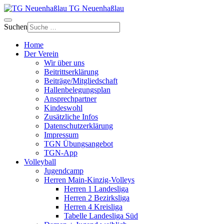
TG Neuenhaßlau
Suchen
Home
Der Verein
Wir über uns
Beitrittserklärung
Beiträge/Mitgliedschaft
Hallenbelegungsplan
Ansprechpartner
Kindeswohl
Zusätzliche Infos
Datenschutzerklärung
Impressum
TGN Übungsangebot
TGN-App
Volleyball
Jugendcamp
Herren Main-Kinzig-Volleys
Herren 1 Landesliga
Herren 2 Bezirksliga
Herren 4 Kreisliga
Tabelle Landesliga Süd