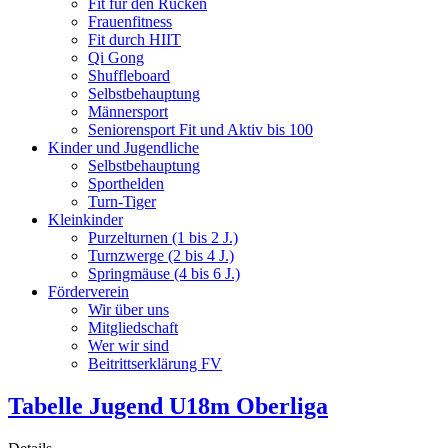
Fit für den Rücken
Frauenfitness
Fit durch HIIT
Qi Gong
Shuffleboard
Selbstbehauptung
Männersport
Seniorensport Fit und Aktiv bis 100
Kinder und Jugendliche
Selbstbehauptung
Sporthelden
Turn-Tiger
Kleinkinder
Purzelturnen (1 bis 2 J.)
Turnzwerge (2 bis 4 J.)
Springmäuse (4 bis 6 J.)
Förderverein
Wir über uns
Mitgliedschaft
Wer wir sind
Beitrittserklärung FV
Tabelle Jugend U18m Oberliga