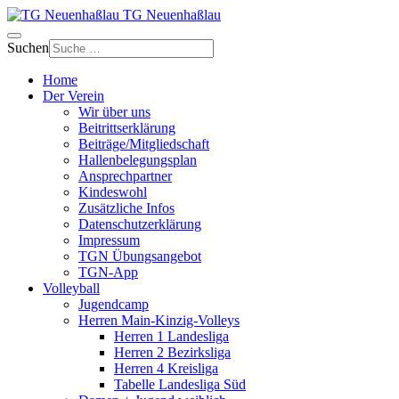
TG Neuenhaßlau
Suchen
Home
Der Verein
Wir über uns
Beitrittserklärung
Beiträge/Mitgliedschaft
Hallenbelegungsplan
Ansprechpartner
Kindeswohl
Zusätzliche Infos
Datenschutzerklärung
Impressum
TGN Übungsangebot
TGN-App
Volleyball
Jugendcamp
Herren Main-Kinzig-Volleys
Herren 1 Landesliga
Herren 2 Bezirksliga
Herren 4 Kreisliga
Tabelle Landesliga Süd