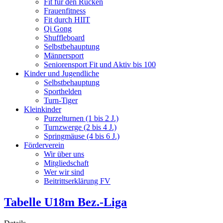
Fit für den Rücken
Frauenfitness
Fit durch HIIT
Qi Gong
Shuffleboard
Selbstbehauptung
Männersport
Seniorensport Fit und Aktiv bis 100
Kinder und Jugendliche
Selbstbehauptung
Sporthelden
Turn-Tiger
Kleinkinder
Purzelturnen (1 bis 2 J.)
Turnzwerge (2 bis 4 J.)
Springmäuse (4 bis 6 J.)
Förderverein
Wir über uns
Mitgliedschaft
Wer wir sind
Beitrittserklärung FV
Tabelle U18m Bez.-Liga