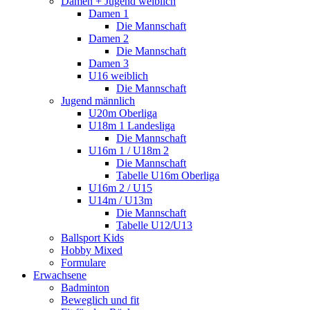
Damen + Jugend weiblich
Damen 1
Die Mannschaft
Damen 2
Die Mannschaft
Damen 3
U16 weiblich
Die Mannschaft
Jugend männlich
U20m Oberliga
U18m 1 Landesliga
Die Mannschaft
U16m 1 / U18m 2
Die Mannschaft
Tabelle U16m Oberliga
U16m 2 / U15
U14m / U13m
Die Mannschaft
Tabelle U12/U13
Ballsport Kids
Hobby Mixed
Formulare
Erwachsene
Badminton
Beweglich und fit