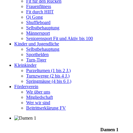
Fit für den Rücken
Frauenfitness
Fit durch HIIT
Qi Gong
Shuffleboard
Selbstbehauptung
Männersport
Seniorensport Fit und Aktiv bis 100
Kinder und Jugendliche
Selbstbehauptung
Sporthelden
Turn-Tiger
Kleinkinder
Purzelturnen (1 bis 2 J.)
Turnzwerge (2 bis 4 J.)
Springmäuse (4 bis 6 J.)
Förderverein
Wir über uns
Mitgliedschaft
Wer wir sind
Beitrittserklärung FV
Damen 1