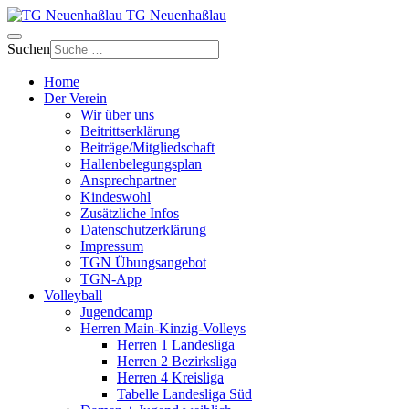
TG Neuenhaßlau
Suchen
Home
Der Verein
Wir über uns
Beitrittserklärung
Beiträge/Mitgliedschaft
Hallenbelegungsplan
Ansprechpartner
Kindeswohl
Zusätzliche Infos
Datenschutzerklärung
Impressum
TGN Übungsangebot
TGN-App
Volleyball
Jugendcamp
Herren Main-Kinzig-Volleys
Herren 1 Landesliga
Herren 2 Bezirksliga
Herren 4 Kreisliga
Tabelle Landesliga Süd