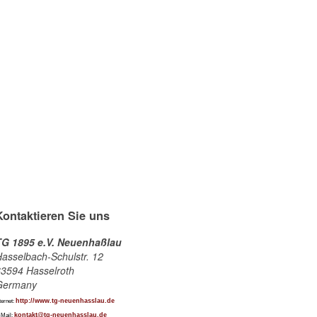
Kontaktieren Sie uns
TG 1895 e.V. Neuenhaßlau
asselbach-Schulstr. 12
3594 Hasselroth
Germany
http://www.tg-neuenhasslau.de
ternet:
kontakt@tg-neuenhasslau.de
-Mail: