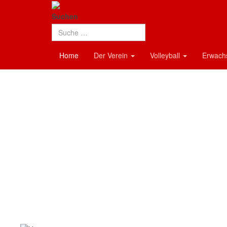
TG Neuenhaßlau
Suchen
Damen 1
Bezirksliga Süd
Home
Der Verein
Volleyball
Erwac