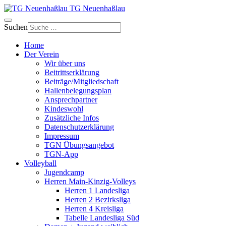
TG Neuenhaßlau
Suchen
Home
Der Verein
Wir über uns
Beitrittserklärung
Beiträge/Mitgliedschaft
Hallenbelegungsplan
Ansprechpartner
Kindeswohl
Zusätzliche Infos
Datenschutzerklärung
Impressum
TGN Übungsangebot
TGN-App
Volleyball
Jugendcamp
Herren Main-Kinzig-Volleys
Herren 1 Landesliga
Herren 2 Bezirksliga
Herren 4 Kreisliga
Tabelle Landesliga Süd