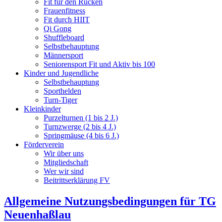
Fit für den Rücken
Frauenfitness
Fit durch HIIT
Qi Gong
Shuffleboard
Selbstbehauptung
Männersport
Seniorensport Fit und Aktiv bis 100
Kinder und Jugendliche
Selbstbehauptung
Sporthelden
Turn-Tiger
Kleinkinder
Purzelturnen (1 bis 2 J.)
Turnzwerge (2 bis 4 J.)
Springmäuse (4 bis 6 J.)
Förderverein
Wir über uns
Mitgliedschaft
Wer wir sind
Beitrittserklärung FV
Allgemeine Nutzungsbedingungen für TG
Neuenhaßlau