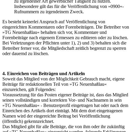
zu irgendeiner Art gewerblicher Tätigkeit zu nutzen.
Insbesondere gilt das für die Veröffentlichung von »0900«-
Rufnummern zu irgendeinem Zweck.
Es besteht keinerlei Anspruch auf Veröffentlichung von
eingereichten Kommentaren oder Forenbeiträgen. Die Betreiber von
»TG Neuenhaßlau« behalten sich vor, Kommentare und
Forenbeiträge nach eigenem Ermessen zu editieren oder zu löschen.
Bei Verletzungen der Pflichten unter 1), 2) und 3) behalten sich die
Betreiber ferner vor, die Mitgliedschaft zeitlich begrenzt zu sperren
oder dauernd zu löschen.
4. Einreichen von Beiträgen und Artikeln
Soweit das Mitglied von der Möglichkeit Gebrauch macht, eigene
Beiträge für redaktionellen Teil von »TG Neuenhaßlau«
einzureichen, gilt Folgendes:
Voraussetzung für das Posten eigener Beiträge ist, dass das Mitglied
seinen vollständigen und korrekten Vor- und Nachnamen in sein
»TG Neuenhaßlau« - Benutzerprofil eingetragen hat oder nach dem
Einreichen des Artikels dort einträgt. Mit dem dort eingetragenen
Namen wird der eingereichte Beitrag bei Veröffentlichung
(öffentlich) gekennzeichnet.
Das Mitglied gibt für alle Beiträge, die von ihm oder ihr zukünftig
auf »TG Neuenhaßlau« eingereicht werden, folgende Erklärungen