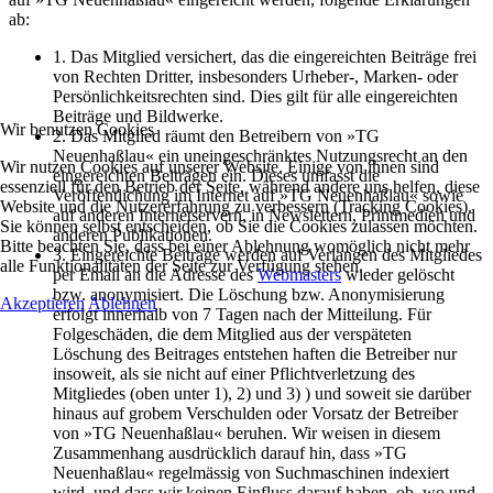
ab:
1. Das Mitglied versichert, das die eingereichten Beiträge frei
von Rechten Dritter, insbesonders Urheber-, Marken- oder
Persönlichkeitsrechten sind. Dies gilt für alle eingereichten
Beiträge und Bildwerke.
Wir benutzen Cookies
2. Das Mitglied räumt den Betreibern von »TG
Neuenhaßlau« ein uneingeschränktes Nutzungsrecht an den
Wir nutzen Cookies auf unserer Website. Einige von ihnen sind
eingereichten Beiträgen ein. Dieses umfasst die
essenziell für den Betrieb der Seite, während andere uns helfen, diese
Veröffentlichung im Internet auf »TG Neuenhaßlau« sowie
Website und die Nutzererfahrung zu verbessern (Tracking Cookies).
auf anderen Internetservern, in Newslettern, Printmedien und
Sie können selbst entscheiden, ob Sie die Cookies zulassen möchten.
anderen Publikationen.
Bitte beachten Sie, dass bei einer Ablehnung womöglich nicht mehr
3. Eingereichte Beiträge werden auf Verlangen des Mitgliedes
alle Funktionalitäten der Seite zur Verfügung stehen.
per Email an die Adresse des
Webmasters
wieder gelöscht
bzw. anonymisiert. Die Löschung bzw. Anonymisierung
Akzeptieren
Ablehnen
erfolgt innerhalb von 7 Tagen nach der Mitteilung. Für
Folgeschäden, die dem Mitglied aus der verspäteten
Löschung des Beitrages entstehen haften die Betreiber nur
insoweit, als sie nicht auf einer Pflichtverletzung des
Mitgliedes (oben unter 1), 2) und 3) ) und soweit sie darüber
hinaus auf grobem Verschulden oder Vorsatz der Betreiber
von »TG Neuenhaßlau« beruhen. Wir weisen in diesem
Zusammenhang ausdrücklich darauf hin, dass »TG
Neuenhaßlau« regelmässig von Suchmaschinen indexiert
wird, und dass wir keinen Einfluss darauf haben, ob, wo und