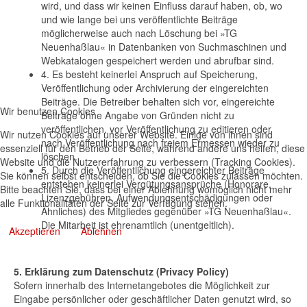
wird, und dass wir keinen Einfluss darauf haben, ob, wo
und wie lange bei uns veröffentlichte Beiträge
möglicherweise auch nach Löschung bei »TG
Neuenhaßlau« in Datenbanken von Suchmaschinen und
Webkatalogen gespeichert werden und abrufbar sind.
4. Es besteht keinerlei Anspruch auf Speicherung,
Veröffentlichung oder Archivierung der eingereichten
Beiträge. Die Betreiber behalten sich vor, eingereichte
Wir benutzen Cookies
Beiträge ohne Angabe von Gründen nicht zu
veröffentlichen, vor Veröffentlichung zu editieren oder
Wir nutzen Cookies auf unserer Website. Einige von ihnen sind
nach Veröffentlichung nach freiem Ermessen wieder zu
essenziell für den Betrieb der Seite, während andere uns helfen, diese
löschen.
Website und die Nutzererfahrung zu verbessern (Tracking Cookies).
5. Durch die Veröffentlichung eingereichter Beiträge
Sie können selbst entscheiden, ob Sie die Cookies zulassen möchten.
entstehen keinerlei Vergütungsansprüche (Honorare,
Bitte beachten Sie, dass bei einer Ablehnung womöglich nicht mehr
Lizenzgebühren, Aufwendungsentschädigungen oder
alle Funktionalitäten der Seite zur Verfügung stehen.
Ähnliches) des Mitgliedes gegenüber »TG Neuenhaßlau«.
Die Mitarbeit ist ehrenamtlich (unentgeltlich).
Akzeptieren
Ablehnen
5. Erklärung zum Datenschutz (Privacy Policy)
Sofern innerhalb des Internetangebotes die Möglichkeit zur
Eingabe persönlicher oder geschäftlicher Daten genutzt wird, so