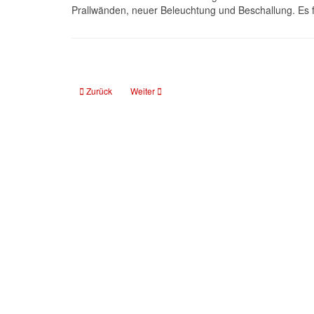
Prallwänden, neuer Beleuchtung und Beschallung. Es f
Vorheriger Beitrag: Baustellen-News #3 und Hilfeaufruf
Nächster Beitrag: Lehrgang zum Thema "Kindesw
Zurück
Weiter