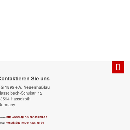
Kontaktieren Sie uns
TG 1895 e.V. Neuenhaßlau
asselbach-Schulstr. 12
3594 Hasselroth
Germany
http://www.tg-neuenhasslau.de
ternet:
kontakt@tg-neuenhasslau.de
-Mail: