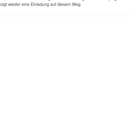
olgt wieder eine Einladung auf diesem Weg.
ohl" | Ernennung von Konni Piper zur Beauftragten für Kindeswohl