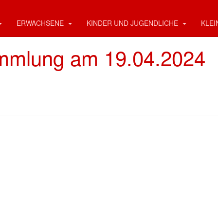
ERWACHSENE
KINDER UND JUGENDLICHE
KLEI
mmlung am 19.04.2024
 der TG Neuenhasslau
ein der TG Neuenhaßlau e.V.