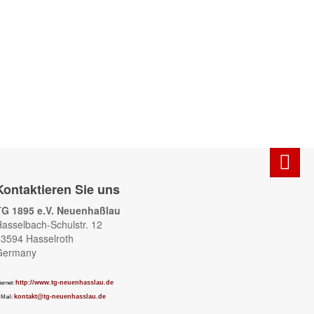
Kontaktieren Sie uns
TG 1895 e.V. Neuenhaßlau
asselbach-Schulstr. 12
3594 Hasselroth
Germany
http://www.tg-neuenhasslau.de
ternet:
kontakt@tg-neuenhasslau.de
-Mail: