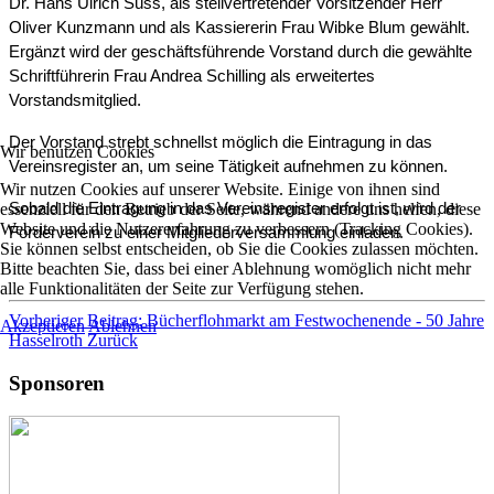
Dr. Hans Ulrich Süss, als stellvertretender Vorsitzender Herr 
Oliver Kunzmann und als Kassiererin Frau Wibke Blum gewählt. 
Ergänzt wird der geschäftsführende Vorstand durch die gewählte 
Schriftführerin Frau Andrea Schilling als erweitertes 
Vorstandsmitglied.
Der Vorstand strebt schnellst möglich die Eintragung in das 
Wir benutzen Cookies
Vereinsregister an, um seine Tätigkeit aufnehmen zu können.
Wir nutzen Cookies auf unserer Website. Einige von ihnen sind
Sobald die Eintragung in das Vereinsregister erfolgt ist, wird der 
essenziell für den Betrieb der Seite, während andere uns helfen, diese
Website und die Nutzererfahrung zu verbessern (Tracking Cookies).
Förderverein zu einer Mitgliederversammlung einladen.
Sie können selbst entscheiden, ob Sie die Cookies zulassen möchten.
Bitte beachten Sie, dass bei einer Ablehnung womöglich nicht mehr
alle Funktionalitäten der Seite zur Verfügung stehen.
Vorheriger Beitrag: Bücherflohmarkt am Festwochenende - 50 Jahre
Akzeptieren
Ablehnen
Hasselroth
Zurück
Sponsoren