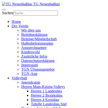
TG Neuenhaßlau
Suchen
Home
Der Verein
Wir über uns
Beitrittserklärung
Beiträge/Mitgliedschaft
Hallenbelegungsplan
Ansprechpartner
Kindeswohl
Zusätzliche Infos
Datenschutzerklärung
Impressum
TGN Übungsangebot
TGN-App
Volleyball
Jugendcamp
Herren Main-Kinzig-Volleys
Herren 1 Landesliga
Herren 2 Bezirksliga
Herren 4 Kreisliga
Tabelle Landesliga Süd