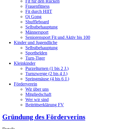
Fit für den Rücken
Frauenfitness
Fit durch HIIT
Qi Gong
Shuffleboard
Selbstbehauptung
Männersport
Seniorensport Fit und Aktiv bis 100
Kinder und Jugendliche
Selbstbehauptung
Sporthelden
Turn-Tiger
Kleinkinder
Purzelturnen (1 bis 2 J.)
Turnzwerge (2 bis 4 J.)
Springmäuse (4 bis 6 J.)
Förderverein
Wir über uns
Mitgliedschaft
Wer wir sind
Beitrittserklärung FV
Gründung des Förderverins