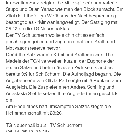
Im zweiten Satz zeigten die Mittelspielerinnen Valerie
Stupp und Dilan Yahac wie man den Block zumacht. Ein
Zitat der Libero Lya Werth aus der Nachbesprechung
bestätigt dies - "Mir war langweilig". Der Satz ging mit
25:13 an die TG Neuenhaßlau.
Der TV Schlüchtern wollte sich nicht so einfach
geschlagen geben und zog noch mal jede Kraft- und
Motivationsreserve hervor.
Der dritte Satz war ein Krimi und Kräftemessen. Die
Mädels der TGN verweilten kurz in der Euphorie der
ersten Sätze und beim nächsten Zwinkern stand es
bereits 3:9 für Schlüchtern. Die Aufholjagd begann. Die
Angabenserie von Olivia Palt sorgte mit 5 Punkten zum
Ausgleich. Die Zuspielerinnen Andrea Schilling und
Anastasia Stehle setzen ihre Angreiferinnen geschickt
ein.
Am Ende eines hart umkämpften Satzes siegte die
Heimmannschaft mit 28:26.
TG Neuenhaßlau 2 - TV Schlüchtern
(25:14, 25:13, 28:26)