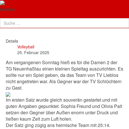
TG Neuenhaßlau
Damen 2: Heimspiel mit 6
Suchen
Punkten
Details
Volleyball
25. Februar 2025
Am vergangenen Sonntag hieß es für die Damen 2 der
TG Neuenhaßlau einen kleinen Spieltag auszurichten. Es
sollte nur ein Spiel geben, da das Team von TV Lieblos
nicht angetreten war.
Als Gegner war der TV Schlüchtern
zu Gast.
Im ersten Satz wurde gleich souverän gestartet und mit
guten Angaben gepunktet.
Sophia Freund und Olivia Palt
setzen den Gegner über Außen enorm unter Druck und
ließen kaum Zeit zum Luft holen.
Der Satz ging zügig ans heimische Team mit 25:14.