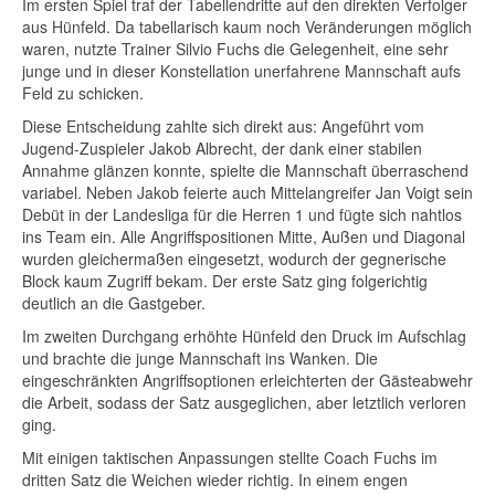
Im ersten Spiel traf der Tabellendritte auf den direkten Verfolger
aus Hünfeld. Da tabellarisch kaum noch Veränderungen möglich
waren, nutzte Trainer Silvio Fuchs die Gelegenheit, eine sehr
junge und in dieser Konstellation unerfahrene Mannschaft aufs
Feld zu schicken.
Diese Entscheidung zahlte sich direkt aus: Angeführt vom
Jugend-Zuspieler Jakob Albrecht, der dank einer stabilen
Annahme glänzen konnte, spielte die Mannschaft überraschend
variabel. Neben Jakob feierte auch Mittelangreifer Jan Voigt sein
Debüt in der Landesliga für die Herren 1 und fügte sich nahtlos
ins Team ein. Alle Angriffspositionen Mitte, Außen und Diagonal
wurden gleichermaßen eingesetzt, wodurch der gegnerische
Block kaum Zugriff bekam. Der erste Satz ging folgerichtig
deutlich an die Gastgeber.
Im zweiten Durchgang erhöhte Hünfeld den Druck im Aufschlag
und brachte die junge Mannschaft ins Wanken. Die
eingeschränkten Angriffsoptionen erleichterten der Gästeabwehr
die Arbeit, sodass der Satz ausgeglichen, aber letztlich verloren
ging.
Mit einigen taktischen Anpassungen stellte Coach Fuchs im
dritten Satz die Weichen wieder richtig. In einem engen