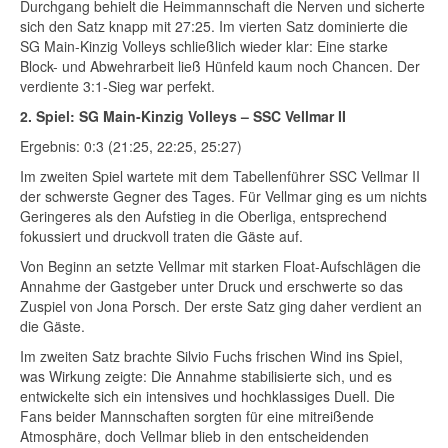
Durchgang behielt die Heimmannschaft die Nerven und sicherte
sich den Satz knapp mit 27:25. Im vierten Satz dominierte die
SG Main-Kinzig Volleys schließlich wieder klar: Eine starke
Block- und Abwehrarbeit ließ Hünfeld kaum noch Chancen. Der
verdiente 3:1-Sieg war perfekt.
2. Spiel: SG Main-Kinzig Volleys – SSC Vellmar II
Ergebnis: 0:3 (21:25, 22:25, 25:27)
Im zweiten Spiel wartete mit dem Tabellenführer SSC Vellmar II
der schwerste Gegner des Tages. Für Vellmar ging es um nichts
Geringeres als den Aufstieg in die Oberliga, entsprechend
fokussiert und druckvoll traten die Gäste auf.
Von Beginn an setzte Vellmar mit starken Float-Aufschlägen die
Annahme der Gastgeber unter Druck und erschwerte so das
Zuspiel von Jona Porsch. Der erste Satz ging daher verdient an
die Gäste.
Im zweiten Satz brachte Silvio Fuchs frischen Wind ins Spiel,
was Wirkung zeigte: Die Annahme stabilisierte sich, und es
entwickelte sich ein intensives und hochklassiges Duell. Die
Fans beider Mannschaften sorgten für eine mitreißende
Atmosphäre, doch Vellmar blieb in den entscheidenden