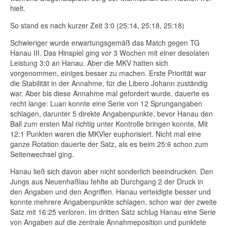
hielt.
So stand es nach kurzer Zeit 3:0 (25:14, 25:18, 25:18)
Schwieriger wurde erwartungsgemäß das Match gegen TG
Hanau III. Das Hinspiel ging vor 3 Wochen mit einer desolaten
Leistung 3:0 an Hanau. Aber die MKV hatten sich
vorgenommen, einiges besser zu machen. Erste Priorität war
die Stabilität in der Annahme, für die Libero Johann zuständig
war. Aber bis diese Annahme mal gefordert wurde, dauerte es
recht lange: Luan konnte eine Serie von 12 Sprungangaben
schlagen, darunter 5 direkte Angabenpunkte, bevor Hanau den
Ball zum ersten Mal richtig unter Kontrolle bringen konnte. Mit
12:1 Punkten waren die MKVler euphorisiert. Nicht mal eine
ganze Rotation dauerte der Satz, als es beim 25:6 schon zum
Seitenwechsel ging.
Hanau ließ sich davon aber nicht sonderlich beeindrucken. Den
Jungs aus Neuenhaßlau fehlte ab Durchgang 2 der Druck in
den Angaben und den Angriffen. Hanau verteidigte besser und
konnte mehrere Angabenpunkte schlagen, schon war der zweite
Satz mit 16:25 verloren. Im dritten Satz schlug Hanau eine Serie
von Angaben auf die zentrale Annahmeposition und punktete