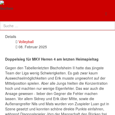
TG Neuenhaßlau
Doppelsieg für MKV Herren 4
Suchen
am letzten Heimspieltag
Details
Volleyball
08. Februar 2025
Doppelsieg für MKV Herren 4 am letzten Heimspieltag
Gegen den Tabellenletzten Bischofsheim II hatte das jüngste
Team der Liga wenig Schwierigkeiten. Es gab zwar kaum
Auswechselmöglichkeiten und Erik musste ungewohnt auf der
Mittelposition spielen. Aber alle Jungs hielten die Konzentration
hoch und machten nur wenige Eigenfehler. Das war auch die
Ansage gewesen - lieber den Gegner die Fehler machen
lassen. Vor allem Sidney und Erik über MItte, sowie die
Außenangreifer Nils und Mats wurden von Zuspieler Luan gut in
Szene gesetzt und konnten schöne direkte Punkte einfahren,
während Diagonalspieler Jörg der Mannschaft den Rücken frei