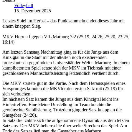
Details
Volleyball
15. Dezember 2025
Letztes Spiel im Herbst – das Punktsammeln endet dieses Jahr mit
einem knappen Sieg.
MKV Herren I gegen VfL Marburg 3:2 (25:19, 24:26, 25:20, 23:25,
16:14)
Am letzten Samstag Nachmittag ging es für die Jungs aus dem
Kinzigtal in die Stadt mit der ältesten noch existierenden
protestantisch gegründeten Universität der Welt – Marburg. In einem
kampfbetonten Spiel setzte sich der MKV im Tiebreak mit einer
geschlossenen Mannschaftsleistung letztendlich verdient durch.
Die MKV startete gut in die Partie. Nach dem Herausspielen eines
Vorsprunges konnten die MKVler den ersten Satz mit (25:19) für
sich verbuchen.
Im nächsten Satz kamen die Jungs aus dem Kinzigtal leicht ins
Hintertreffen. Eine kleine Umstellung im Team brachte die
gewünschte Stabilisierung. Trotzdem ging der Satz knapp an die
Gastgeber (24:26).
In Satz drei zahlte sich die aufgenommene Dynamik aus dem letzten
Satz aus. Der MKV beherrschte über weite Strecken das Spiel. Am
Ende des Satzes ließ man die Gastgeber aus Marburg