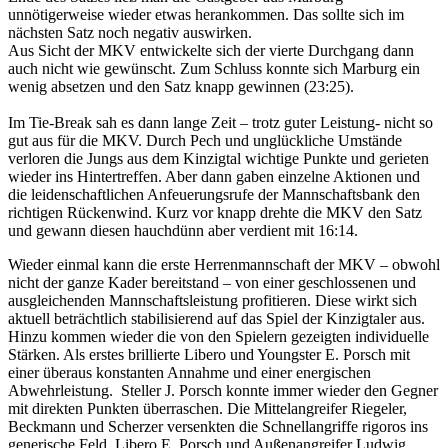
unnötigerweise wieder etwas herankommen. Das sollte sich im
nächsten Satz noch negativ auswirken.
Aus Sicht der MKV entwickelte sich der vierte Durchgang dann
auch nicht wie gewünscht. Zum Schluss konnte sich Marburg ein
wenig absetzen und den Satz knapp gewinnen (23:25).
Im Tie-Break sah es dann lange Zeit – trotz guter Leistung- nicht so
gut aus für die MKV. Durch Pech und unglückliche Umstände
verloren die Jungs aus dem Kinzigtal wichtige Punkte und gerieten
wieder ins Hintertreffen. Aber dann gaben einzelne Aktionen und
die leidenschaftlichen Anfeuerungsrufe der Mannschaftsbank den
richtigen Rückenwind. Kurz vor knapp drehte die MKV den Satz
und gewann diesen hauchdünn aber verdient mit 16:14.
Wieder einmal kann die erste Herrenmannschaft der MKV – obwohl
nicht der ganze Kader bereitstand – von einer geschlossenen und
ausgleichenden Mannschaftsleistung profitieren. Diese wirkt sich
aktuell beträchtlich stabilisierend auf das Spiel der Kinzigtaler aus.
Hinzu kommen wieder die von den Spielern gezeigten individuelle
Stärken. Als erstes brillierte Libero und Youngster E. Porsch mit
einer überaus konstanten Annahme und einer energischen
Abwehrleistung. Steller J. Porsch konnte immer wieder den Gegner
mit direkten Punkten überraschen. Die Mittelangreifer Riegeler,
Beckmann und Scherzer versenkten die Schnellangriffe rigoros ins
generische Feld. Libero E. Porsch und Außenangreifer Ludwig