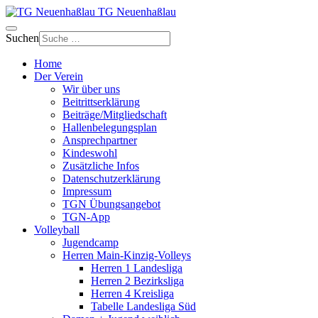
TG Neuenhaßlau
Suchen
Home
Der Verein
Wir über uns
Beitrittserklärung
Beiträge/Mitgliedschaft
Hallenbelegungsplan
Ansprechpartner
Kindeswohl
Zusätzliche Infos
Datenschutzerklärung
Impressum
TGN Übungsangebot
TGN-App
Volleyball
Jugendcamp
Herren Main-Kinzig-Volleys
Herren 1 Landesliga
Herren 2 Bezirksliga
Herren 4 Kreisliga
Tabelle Landesliga Süd