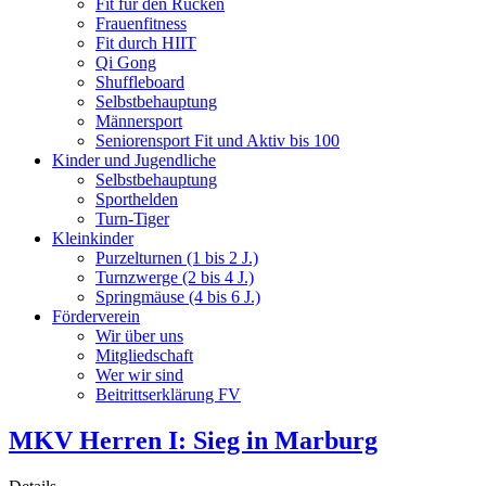
Fit für den Rücken
Frauenfitness
Fit durch HIIT
Qi Gong
Shuffleboard
Selbstbehauptung
Männersport
Seniorensport Fit und Aktiv bis 100
Kinder und Jugendliche
Selbstbehauptung
Sporthelden
Turn-Tiger
Kleinkinder
Purzelturnen (1 bis 2 J.)
Turnzwerge (2 bis 4 J.)
Springmäuse (4 bis 6 J.)
Förderverein
Wir über uns
Mitgliedschaft
Wer wir sind
Beitrittserklärung FV
MKV Herren I: Sieg in Marburg