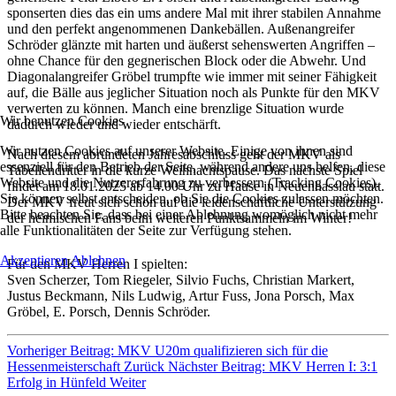
sponserten dies das ein ums andere Mal mit ihrer stabilen Annahme
und den perfekt angenommenen Dankebällen. Außenangreifer
Schröder glänzte mit harten und äußerst sehenswerten Angriffen –
ohne Chance für den gegnerischen Block oder die Abwehr. Und
Diagonalangreifer Gröbel trumpfte wie immer mit seiner Fähigkeit
auf, die Bälle aus jeglicher Situation noch als Punkte für den MKV
verwerten zu können. Manch eine brenzlige Situation wurde
Wir benutzen Cookies
dadurch wieder und wieder entschärft.
Wir nutzen Cookies auf unserer Website. Einige von ihnen sind
Nach diesem abrundeten Jahresabschluss geht der MKV als
essenziell für den Betrieb der Seite, während andere uns helfen, diese
Tabellendritter in die kurze Weihnachtspause. Das nächste Spiel
Website und die Nutzererfahrung zu verbessern (Tracking Cookies).
findet am 18.01.2025 ab 14.00 Uhr zu Hause in Neuenhasslau statt.
Sie können selbst entscheiden, ob Sie die Cookies zulassen möchten.
Der MKV freut sich schon auf die leidenschaftliche Unterstützung
Bitte beachten Sie, dass bei einer Ablehnung womöglich nicht mehr
der heimischen Fans beim weiteren Punktsammeln im Winter!
alle Funktionalitäten der Seite zur Verfügung stehen.
Akzeptieren
Ablehnen
Für den MKV Herren I spielten:
Sven Scherzer, Tom Riegeler, Silvio Fuchs, Christian Markert,
Justus Beckmann, Nils Ludwig, Artur Fuss, Jona Porsch, Max
Gröbel, E. Porsch, Dennis Schröder.
Vorheriger Beitrag: MKV U20m qualifizieren sich für die
Hessenmeisterschaft
Zurück
Nächster Beitrag: MKV Herren I: 3:1
Erfolg in Hünfeld
Weiter