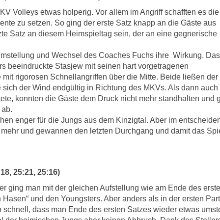
KV Volleys etwas holperig. Vor allem im Angriff schafften es di
nte zu setzen. So ging der erste Satz knapp an die Gäste aus
zte Satz an diesem Heimspieltag sein, der an eine gegnerische
 Umstellung und Wechsel des Coaches Fuchs ihre Wirkung. Das
rs beeindruckte Stasjew mit seinen hart vorgetragenen
mit rigorosen Schnellangriffen über die Mitte. Beide ließen der
 sich der Wind endgültig in Richtung des MKVs. Als dann auch
ktete, konnten die Gäste dem Druck nicht mehr standhalten und
 ab.
hen enger für die Jungs aus dem Kinzigtal. Aber im entscheid
mehr und gewannen den letzten Durchgang und damit das Spie
18, 25:21, 25:16)
er ging man mit der gleichen Aufstellung wie am Ende des erst
 Hasen“ und den Youngsters. Aber anders als in der ersten Part
So schnell, dass man Ende des ersten Satzes wieder etwas umste