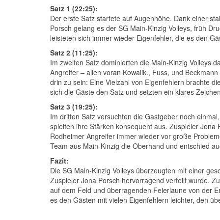
Satz 1 (22:25):
Der erste Satz startete auf Augenhöhe. Dank einer s
Porsch gelang es der SG Main-Kinzig Volleys, früh 
leisteten sich immer wieder Eigenfehler, die es den G
Satz 2 (11:25):
Im zweiten Satz dominierten die Main-Kinzig Volleys d
Angreifer – allen voran Kowalik., Fuss, und Beckmann
drin zu sein: Eine Vielzahl von Eigenfehlern brachte d
sich die Gäste den Satz und setzten ein klares Zeichen
Satz 3 (19:25):
Im dritten Satz versuchten die Gastgeber noch einmal, 
spielten ihre Stärken konsequent aus. Zuspieler Jona Po
Rodheimer Angreifer immer wieder vor große Probleme
Team aus Main-Kinzig die Oberhand und entschied auch 
Fazit:
Die SG Main-Kinzig Volleys überzeugten mit einer ges
Zuspieler Jona Porsch hervorragend verteilt wurde. Z
auf dem Feld und überragenden Feierlaune von der E
es den Gästen mit vielen Eigenfehlern leichter, den ü