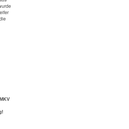
 wurde
eifer
die
e MKV
ag!