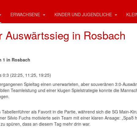
ERWACHSENE
KINDER UND JUGENDLICHE
KLEI
er Auswärtssieg in Rosbach
en 1 in Rosbach
 0:3 (22:25, 11:25, 19:25)
vergangenen Spieltag einen unerwarteten, aber souveränen 3:0-Auswär
abilen Teamleistung und einer klugen Spielstrategie konnte die Mannsc
ngen.
Tabellenführer als Favorit in die Partie, während sich die SG Main-Kin
ner Silvio Fuchs motivierte sein Team mit einer klaren Ansage: „Spaß
ar zu spüren, dass an diesem Tag mehr drin war.