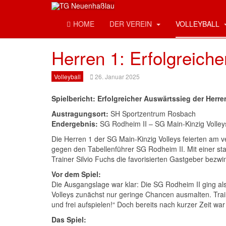
HOME
DER VEREIN
VOLLEYBALL
Herren 1: Erfolgreich
Volleyball
26. Januar 2025
Spielbericht: Erfolgreicher Auswärtssieg der Herr
Austragungsort:
SH Sportzentrum Rosbach
Endergebnis:
SG Rodheim II – SG Main-Kinzig Volleys
Die Herren 1 der SG Main-Kinzig Volleys feierten am 
gegen den Tabellenführer SG Rodheim II. Mit einer st
Trainer Silvio Fuchs die favorisierten Gastgeber bezwi
Vor dem Spiel:
Die Ausgangslage war klar: Die SG Rodheim II ging als 
Volleys zunächst nur geringe Chancen ausmalten. Trai
und frei aufspielen!“ Doch bereits nach kurzer Zeit w
Das Spiel: