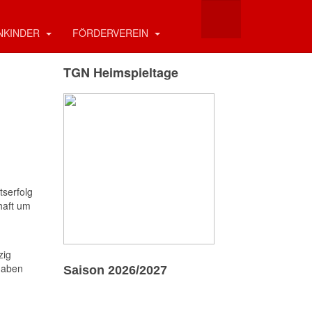
NKINDER
FÖRDERVEREIN
TGN Heimspieltage
tserfolg
haft um
zig
 haben
Saison 2026/2027