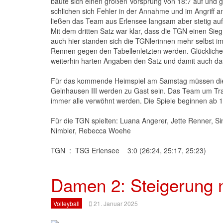
baute sich einen großen Vorsprung von 18:7 auf und 
schlichen sich Fehler in der Annahme und im Angriff a
ließen das Team aus Erlensee langsam aber stetig auf
Mit dem dritten Satz war klar, dass die TGN einen Sieg
auch hier standen sich die TGNlerinnen mehr selbst im
Rennen gegen den Tabellenletzten werden. Glücklicher
weiterhin harten Angaben den Satz und damit auch das
Für das kommende Heimspiel am Samstag müssen die 
Gelnhausen III werden zu Gast sein. Das Team um Trai
immer alle verwöhnt werden. Die Spiele beginnen ab 1
Für die TGN spielten: Luana Angerer, Jette Renner, Si
Nimbler, Rebecca Woehe
TGN : TSG Erlensee 3:0 (26:24, 25:17, 25:23)
Damen 2: Steigerung 
Volleyball
21. Januar 2025