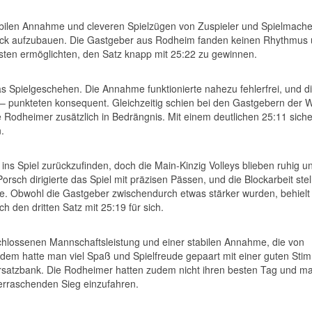
tabilen Annahme und cleveren Spielzügen von Zuspieler und Spielmach
Druck aufzubauen. Die Gastgeber aus Rodheim fanden keinen Rhythmus
ästen ermöglichten, den Satz knapp mit 25:22 zu gewinnen.
as Spielgeschehen. Die Annahme funktionierte nahezu fehlerfrei, und d
 – punkteten konsequent. Gleichzeitig schien bei den Gastgebern der
ie Rodheimer zusätzlich in Bedrängnis. Mit einem deutlichen 25:11 sich
.
ins Spiel zurückzufinden, doch die Main-Kinzig Volleys blieben ruhig u
rsch dirigierte das Spiel mit präzisen Pässen, und die Blockarbeit stell
. Obwohl die Gastgeber zwischendurch etwas stärker wurden, behielt
den dritten Satz mit 25:19 für sich.
chlossenen Mannschaftsleistung und einer stabilen Annahme, die von
udem hatte man viel Spaß und Spielfreude gepaart mit einer guten St
rsatzbank. Die Rodheimer hatten zudem nicht ihren besten Tag und m
berraschenden Sieg einzufahren.