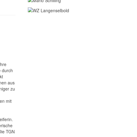
ihre
e durch
kt
nnen aus
niger zu
en mit
iferin.
erische
 Die TGN