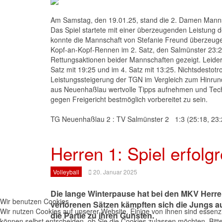
Am Samstag, den 19.01.25, stand die 2. Damen Man
Das Spiel startete mit einer überzeugenden Leistung 
konnte die Mannschaft von Stefanie Freund überzeugen
Kopf-an-Kopf-Rennen im 2. Satz, den Salmünster 23:25
Rettungsaktionen beider Mannschaften gezeigt. Leider
Satz mit 19:25 und im 4. Satz mit 13:25. Nichtsdestotro
Leistungssteigerung der TGN im Vergleich zum Hinrund
aus Neuenhaßlau wertvolle Tipps aufnehmen und Techni
gegen Freigericht bestmöglich vorbereitet zu sein.
TG Neuenhaßlau 2 : TV Salmünster 2 1:3 (25:18, 23:2
Herren 1: Spiel erfolg
Volleyball
20. Januar 2025
Die lange Winterpause hat bei den MKV Herren
Wir benutzen Cookies
verlorenen Sätzen kämpften sich die Jungs aus
Wir nutzen Cookies auf unserer Website. Einige von ihnen sind essenzi
die Partie zu ihren Gunsten.
können selbst entscheiden, ob Sie die Cookies zulassen möchten. Bitte