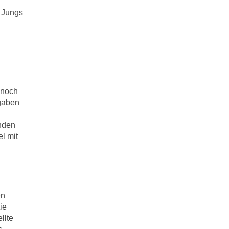
e Jungs
 noch
 gaben
enden
l mit
en
ie
llte