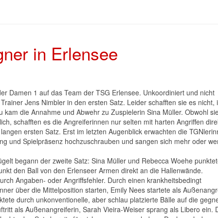
ner in Erlensee
 der Damen 1 auf das Team der TSG Erlensee. Unkoordiniert und nicht
rainer Jens Nimbler in den ersten Satz. Leider schafften sie es nicht, 
u kam die Annahme und Abwehr zu Zuspielerin Sina Müller. Obwohl si
h, schafften es die Angreiferinnen nur selten mit harten Angriffen dire
 langen ersten Satz. Erst im letzten Augenblick erwachten die TGNleri
mung und Spielpräsenz hochzuschrauben und sangen sich mehr oder we
ügelt begann der zweite Satz: Sina Müller und Rebecca Woehe punktet
nkt den Ball von den Erlenseer Armen direkt an die Hallenwände.
rch Angaben- oder Angriffsfehler. Durch einen krankheitsbedingt
er über die Mittelposition starten, Emily Nees startete als Außenangre
tete durch unkonventionelle, aber schlau platzierte Bälle auf die gegn
tritt als Außenangreiferin, Sarah Vieira-Weiser sprang als Libero ein.