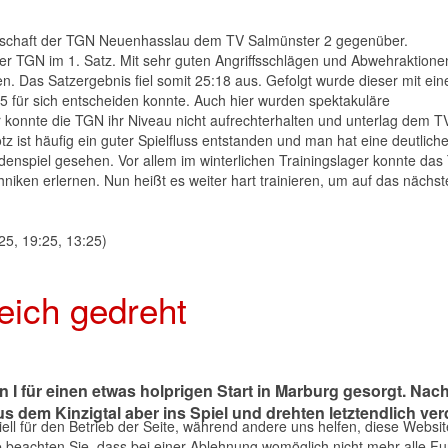
nschaft der TGN Neuenhasslau dem TV Salmünster 2 gegenüber.
der TGN im 1. Satz. Mit sehr guten Angriffsschlägen und Abwehraktione
. Das Satzergebnis fiel somit 25:18 aus. Gefolgt wurde dieser mit ei
 für sich entscheiden konnte. Auch hier wurden spektakuläre
 konnte die TGN ihr Niveau nicht aufrechterhalten und unterlag dem T
tz ist häufig ein guter Spielfluss entstanden und man hat eine deutlich
enspiel gesehen. Vor allem im winterlichen Trainingslager konnte da
ken erlernen. Nun heißt es weiter hart trainieren, um auf das nächst
5, 19:25, 13:25)
reich gedreht
 I für einen etwas holprigen Start in Marburg gesorgt.
Nach
 dem Kinzigtal aber ins Spiel und drehten letztendlich ver
ell für den Betrieb der Seite, während andere uns helfen, diese Websi
 beachten Sie, dass bei einer Ablehnung womöglich nicht mehr alle Fun