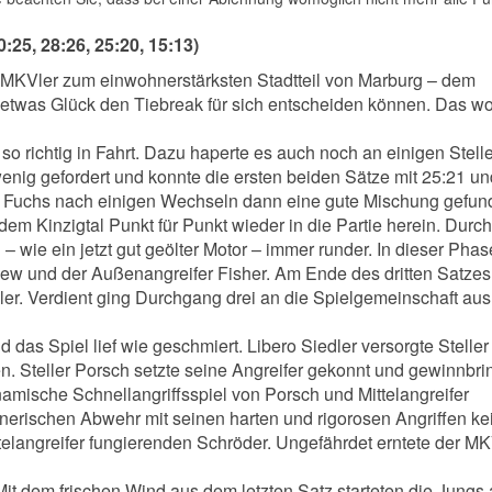
:25, 28:26, 25:20, 15:13)
 MKVler zum einwohnerstärksten Stadtteil von Marburg – dem
t etwas Glück den Tiebreak für sich entscheiden können. Das wo
so richtig in Fahrt. Dazu haperte es auch noch an einigen Stell
enig gefordert und konnte die ersten beiden Sätze mit 25:21 u
h Fuchs nach einigen Wechseln dann eine gute Mischung gefun
em Kinzigtal Punkt für Punkt wieder in die Partie herein. Durch
 – wie ein jetzt gut geölter Motor – immer runder. In dieser Phas
ew und der Außenangreifer Fisher. Am Ende des dritten Satze
er. Verdient ging Durchgang drei an die Spielgemeinschaft au
 das Spiel lief wie geschmiert. Libero Siedler versorgte Stelle
n. Steller Porsch setzte seine Angreifer gekonnt und gewinnbr
amische Schnellangriffsspiel von Porsch und Mittelangreifer
nerischen Abwehr mit seinen harten und rigorosen Angriffen ke
ttelangreifer fungierenden Schröder. Ungefährdet erntete der M
it dem frischen Wind aus dem letzten Satz starteten die Jungs