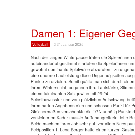
Damen 1: Eigener Geg
Volleyball
21. Januar 2025
Nach der langen Winterpause trafen die Spielerinnen
aufeinander abgestimmt starteten die Spielerinnen um T
gewohnt dominante Spielweise abzurufen - zu ungena
eine enorme Laufleistung diese Ungenauigkeiten ausglic
Punkte zu erzielen. Somit quälte man sich durch einen
ihrem Winterschlaf, begannen ihre Lautstärke, Stim
einem fulminanten Satzgewinn mit 26:24.
Selbstbewusster und vom plötzlichen Aufschwung befl
ihren harten Angabenserien und schossen Punkt für Pu
Gleichermaßen verschenkte die TGN unnötig Punkte du
verkleinerten Kader musste Außenangreiferin Jette Renn
Beide machten ihren Job sehr gut, vor allem Nees punk
Feldposition 1. Lena Berger hatte einen kurzen Gastauf