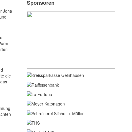
Sponsoren
er Jona
 und
ie
 Wurm
erten
nd
te die
 das
immung
achten