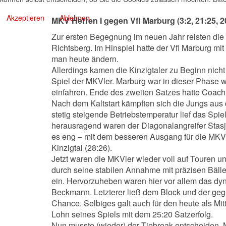
Akzeptieren
Ablehnen
MKV Herren I gegen Vfl Marburg (3:2, 21:25, 20
Zur ersten Begegnung im neuen Jahr reisten die
Richtsberg. Im Hinspiel hatte der Vfl Marburg mi
man heute ändern.
Allerdings kamen die Kinzigtaler zu Beginn nicht 
Spiel der MKVler. Marburg war in dieser Phase w
einfahren. Ende des zweiten Satzes hatte Coac
Nach dem Kaltstart kämpften sich die Jungs aus d
stetig steigende Betriebstemperatur lief das Spiel
herausragend waren der Diagonalangreifer Stasj
es eng – mit dem besseren Ausgang für die MKVl
Kinzigtal (28:26).
Jetzt waren die MKVler wieder voll auf Touren und
durch seine stabilen Annahme mit präzisen Bälle
ein. Hervorzuheben waren hier vor allem das dyn
Beckmann. Letzterer ließ dem Block und der geg
Chance. Selbiges galt auch für den heute als Mi
Lohn seines Spiels mit dem 25:20 Satzerfolg.
Nun musste (wieder) der Tiebreak entscheiden. M