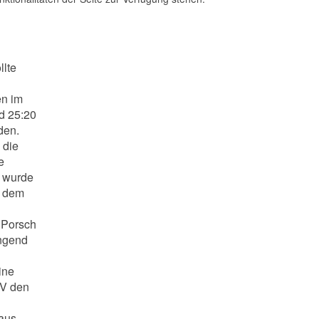
llte
en im
nd 25:20
den.
 die
e
s wurde
s dem
r Porsch
ingend
ine
KV den
 aus