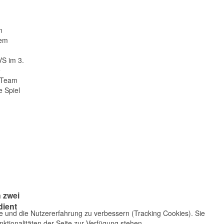
n
nem
VS im 3.
e
s Team
e Spiel
 zwei
dient
te und die Nutzererfahrung zu verbessern (Tracking Cookies). Sie
ktionalitäten der Seite zur Verfügung stehen.