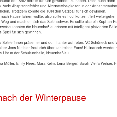
glaubte den Satz bereits für sich gewonnen zu haben. Doch auch dann
n. Viele Absprachefehler und Alternativlosigkeiten in der Annahmeaufst
holen. Trotzdem konnte die TGN den Satzball für sich gewinnen.
 nach Hause fahren wollte, also sollte es hochkonzentriert weitergehen
 Weg und machten sich das Spiel schwer. Es sollte also ein Kopf-an-Ko
weise konnten die Neuenhaßlauerinnen mit intelligent platzierten Bäll
 Spiel für sich gewinnen.
Spielerinnen präsenter und dominanter auftreten. VC Schöneck und
ner Jens Nimbler freut sich über zahlreiche Fans! Kulinarisch werden 
5 Uhr in der Schulturnhalle, Neuenhaßlau.
na Müller, Emily Nees, Mara Keim, Lena Berger, Sarah Vieira Weiser, F
nach der Winterpause