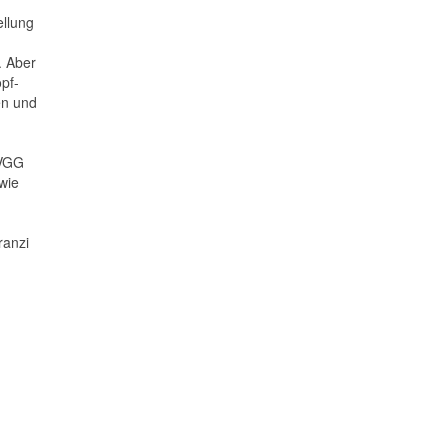
ellung
. Aber
pf-
en und
 VGG
wie
ranzi