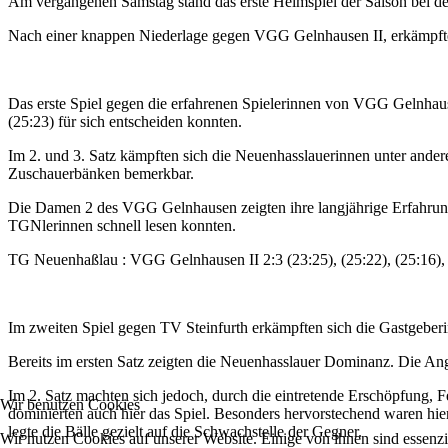
Am vergangenen Samstag stand das erste Heimspiel der Saison bei 
Nach einer knappen Niederlage gegen VGG Gelnhausen II, erkämpfte
Das erste Spiel gegen die erfahrenen Spielerinnen von VGG Gelnhaus
(25:23) für sich entscheiden konnten.
Im 2. und 3. Satz kämpften sich die Neuenhasslauerinnen unter an
Zuschauerbänken bemerkbar.
Die Damen 2 des VGG Gelnhausen zeigten ihre langjährige Erfahrung b
TGNlerinnen schnell lesen konnten.
TG Neuenhaßlau : VGG Gelnhausen II 2:3 (23:25), (25:22), (25:16), 
Im zweiten Spiel gegen TV Steinfurth erkämpften sich die Gastgeber
Bereits im ersten Satz zeigten die Neuenhasslauer Dominanz. Die An
Im 2. Satz machten sich jedoch, durch die eintretende Erschöpfung, 
Wir benutzen Cookies
dominierten auch hier das Spiel. Besonders hervorstechend waren hi
legte die Bälle gezielt auf die Schwachstelle der Gegner.
Wir nutzen Cookies auf unserer Website. Einige von ihnen sind essenzi