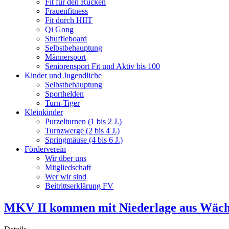
Fit für den Rücken
Frauenfitness
Fit durch HIIT
Qi Gong
Shuffleboard
Selbstbehauptung
Männersport
Seniorensport Fit und Aktiv bis 100
Kinder und Jugendliche
Selbstbehauptung
Sporthelden
Turn-Tiger
Kleinkinder
Purzelturnen (1 bis 2 J.)
Turnzwerge (2 bis 4 J.)
Springmäuse (4 bis 6 J.)
Förderverein
Wir über uns
Mitgliedschaft
Wer wir sind
Beitrittserklärung FV
MKV II kommen mit Niederlage aus Wäch