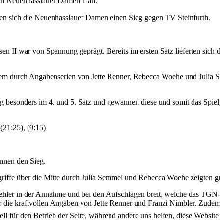
den Neuenhasslauer Damen 1 an.
n sich die Neuenhasslauer Damen einen Sieg gegen TV Steinfurth.
en II war von Spannung geprägt. Bereits im ersten Satz lieferten sic
derem durch Angabenserien von Jette Renner, Rebecca Woehe und Julia
esonders im 4. und 5. Satz und gewannen diese und somit das Spiel, d
(21:25), (9:15)
innen den Sieg.
griffe über die Mitte durch Julia Semmel und Rebecca Woehe zeigten 
Fehler in der Annahme und bei den Aufschlägen breit, welche das TGN-T
er die kraftvollen Angaben von Jette Renner und Franzi Nimbler. Zud
ell für den Betrieb der Seite, während andere uns helfen, diese Websit