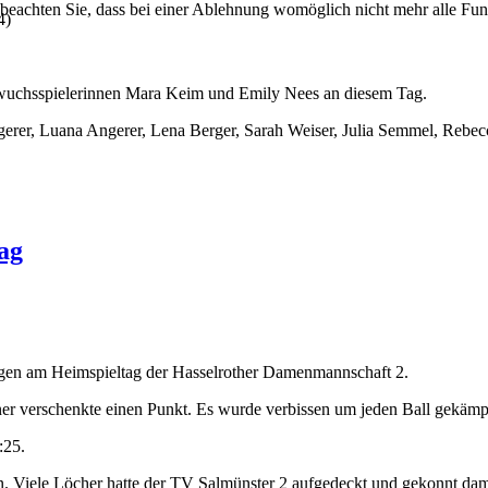
 beachten Sie, dass bei einer Ablehnung womöglich nicht mehr alle Funk
4)
chwuchsspielerinnen Mara Keim und Emily Nees an diesem Tag.
erer, Luana Angerer, Lena Berger, Sarah Weiser, Julia Semmel, Rebec
ag
rlagen am Heimspieltag der Hasselrother Damenmannschaft 2.
r verschenkte einen Punkt. Es wurde verbissen um jeden Ball gekämpft
:25.
en. Viele Löcher hatte der TV Salmünster 2 aufgedeckt und gekonnt da