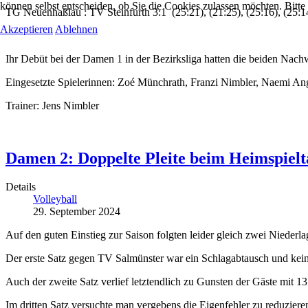
können selbst entscheiden, ob Sie die Cookies zulassen möchten. Bitte
TG Neuenhaßlau : TV Steinfurth 3:1 (25:21), (21:25), (25:16), (25:1
Akzeptieren
Ablehnen
Ihr Debüt bei der Damen 1 in der Bezirksliga hatten die beiden Na
Eingesetzte Spielerinnen: Zoé Münchrath, Franzi Nimbler, Naemi Ang
Trainer: Jens Nimbler
Damen 2: Doppelte Pleite beim Heimspielt
Details
Volleyball
29. September 2024
Auf den guten Einstieg zur Saison folgten leider gleich zwei Niede
Der erste Satz gegen TV Salmünster war ein Schlagabtausch und keine
Auch der zweite Satz verlief letztendlich zu Gunsten der Gäste mit 13
Im dritten Satz versuchte man vergebens die Eigenfehler zu reduzier