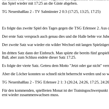
das Spiel wieder mit 17:25 an die Gäste abgeben.
TG Neuenhaßlau 2 - TV Salmünster 2 0:3 (17:25, 13:25, 17:25)
Es folgte das zweite Spiel des Tages gegen die TSG Erlensee 2. Aus 
Der erste Satz versprach auch genau dies und die Halle bebte vor 
Der zweite Satz war wieder ein wilder Wechsel mit langen Spielzügen
Im dritten Satz dann der Einbruch. Man spürte die bereits fünf gespi
Ball, aber zum Schluss endete dieser Satz 17:25.
Es folgte der vierte Satz. Getreu dem Motto "Jetzt oder gar nicht" v
Aber die Löcher konnten so schnell nicht beherrscht werden und so wu
TG Neuenhaßlau 2 - TSG Erlensee 2 1: 3 (26:24, 24:26, 17:25, 24:26
Für den kommenden, spielfreien Monat ist der Trainingsschwerpunkt g
erst wieder zusammenwachsen muss.