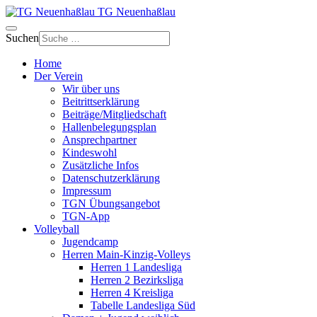
TG Neuenhaßlau
Suchen
Home
Der Verein
Wir über uns
Beitrittserklärung
Beiträge/Mitgliedschaft
Hallenbelegungsplan
Ansprechpartner
Kindeswohl
Zusätzliche Infos
Datenschutzerklärung
Impressum
TGN Übungsangebot
TGN-App
Volleyball
Jugendcamp
Herren Main-Kinzig-Volleys
Herren 1 Landesliga
Herren 2 Bezirksliga
Herren 4 Kreisliga
Tabelle Landesliga Süd