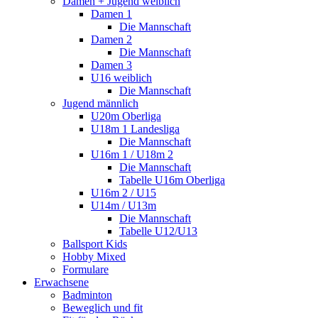
Damen + Jugend weiblich
Damen 1
Die Mannschaft
Damen 2
Die Mannschaft
Damen 3
U16 weiblich
Die Mannschaft
Jugend männlich
U20m Oberliga
U18m 1 Landesliga
Die Mannschaft
U16m 1 / U18m 2
Die Mannschaft
Tabelle U16m Oberliga
U16m 2 / U15
U14m / U13m
Die Mannschaft
Tabelle U12/U13
Ballsport Kids
Hobby Mixed
Formulare
Erwachsene
Badminton
Beweglich und fit