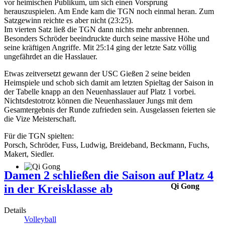
vor heimischen Publikum, um sich einen Vorsprung
herauszuspielen. Am Ende kam die TGN noch einmal heran. Zum
Satzgewinn reichte es aber nicht (23:25).
Im vierten Satz ließ die TGN dann nichts mehr anbrennen.
Besonders Schröder beeindruckte durch seine massive Höhe und
seine kräftigen Angriffe. Mit 25:14 ging der letzte Satz völlig
ungefährdet an die Hasslauer.
Etwas zeitversetzt gewann der USC Gießen 2 seine beiden
Heimspiele und schob sich damit am letzten Spieltag der Saison in
der Tabelle knapp an den Neuenhasslauer auf Platz 1 vorbei.
Nichtsdestotrotz können die Neuenhasslauer Jungs mit dem
Gesamtergebnis der Runde zufrieden sein. Ausgelassen feierten sie
die Vize Meisterschaft.
Für die TGN spielten:
Porsch, Schröder, Fuss, Ludwig, Breideband, Beckmann, Fuchs,
Makert, Siedler.
Damen 2 schließen die Saison auf Platz 4
Qi Gong
in der Kreisklasse ab
Details
Volleyball