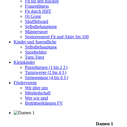
Fit für den Rücken
Frauenfitness
Fit durch HIIT
Qi Gong
Shuffleboard
Selbstbehauptung
Männersport
Seniorensport Fit und Aktiv bis 100
Kinder und Jugendliche
Selbstbehauptung
Sporthelden
Turn-Tiger
Kleinkinder
Purzelturnen (1 bis 2 J.)
Turnzwerge (2 bis 4 J.)
Springmäuse (4 bis 6 J.)
Förderverein
Wir über uns
Mitgliedschaft
Wer wir sind
Beitrittserklärung FV
Damen 1