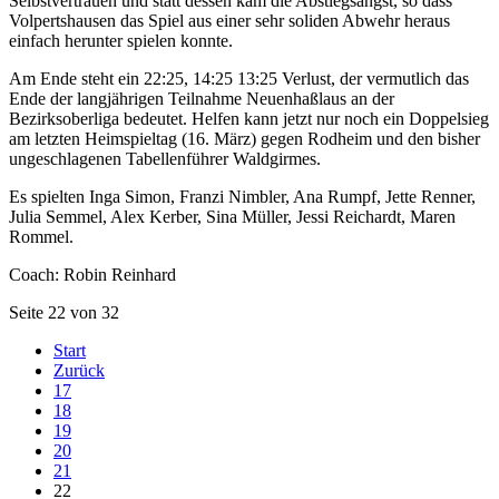
Selbstvertrauen und statt dessen kam die Abstiegsangst, so dass
Volpertshausen das Spiel aus einer sehr soliden Abwehr heraus
einfach herunter spielen konnte.
Am Ende steht ein 22:25, 14:25 13:25 Verlust, der vermutlich das
Ende der langjährigen Teilnahme Neuenhaßlaus an der
Bezirksoberliga bedeutet. Helfen kann jetzt nur noch ein Doppelsieg
am letzten Heimspieltag (16. März) gegen Rodheim und den bisher
ungeschlagenen Tabellenführer Waldgirmes.
Es spielten Inga Simon, Franzi Nimbler, Ana Rumpf, Jette Renner,
Julia Semmel, Alex Kerber, Sina Müller, Jessi Reichardt, Maren
Rommel.
Coach: Robin Reinhard
Seite 22 von 32
Start
Zurück
17
18
19
20
21
22