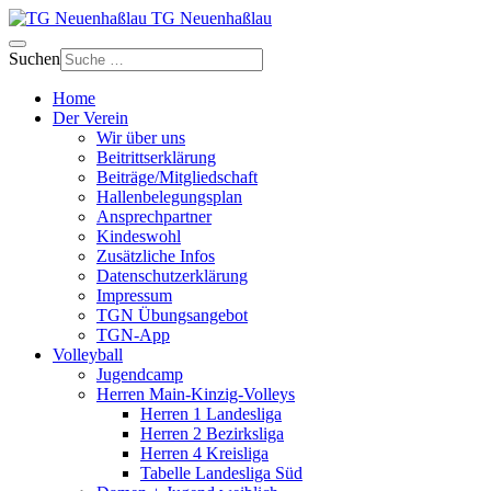
TG Neuenhaßlau
Suchen
Home
Der Verein
Wir über uns
Beitrittserklärung
Beiträge/Mitgliedschaft
Hallenbelegungsplan
Ansprechpartner
Kindeswohl
Zusätzliche Infos
Datenschutzerklärung
Impressum
TGN Übungsangebot
TGN-App
Volleyball
Jugendcamp
Herren Main-Kinzig-Volleys
Herren 1 Landesliga
Herren 2 Bezirksliga
Herren 4 Kreisliga
Tabelle Landesliga Süd