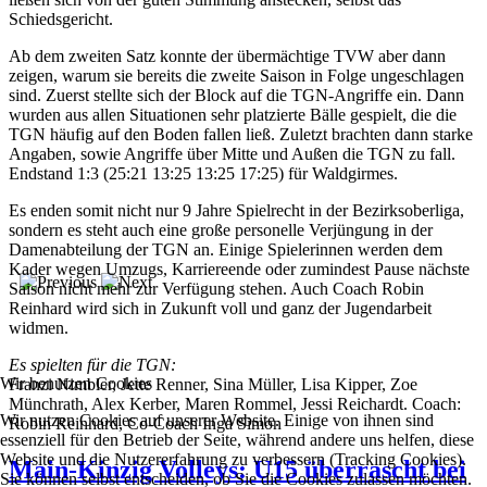
Schiedsgericht.
Ab dem zweiten Satz konnte der übermächtige TVW aber dann
zeigen, warum sie bereits die zweite Saison in Folge ungeschlagen
sind. Zuerst stellte sich der Block auf die TGN-Angriffe ein. Dann
wurden aus allen Situationen sehr platzierte Bälle gespielt, die die
TGN häufig auf den Boden fallen ließ. Zuletzt brachten dann starke
Angaben, sowie Angriffe über Mitte und Außen die TGN zu fall.
Endstand 1:3 (25:21 13:25 13:25 17:25) für Waldgirmes.
Es enden somit nicht nur 9 Jahre Spielrecht in der Bezirksoberliga,
sondern es steht auch eine große personelle Verjüngung in der
Damenabteilung der TGN an. Einige Spielerinnen werden dem
Kader wegen Umzugs, Karriereende oder zumindest Pause nächste
Saison nicht mehr zur Verfügung stehen. Auch Coach Robin
Reinhard wird sich in Zukunft voll und ganz der Jugendarbeit
widmen.
Es spielten für die TGN:
Wir benutzen Cookies
Franzi Nimbler, Jette Renner, Sina Müller, Lisa Kipper, Zoe
Münchrath, Alex Kerber, Maren Rommel, Jessi Reichardt. Coach:
Wir nutzen Cookies auf unserer Website. Einige von ihnen sind
Robin Reinhard, Co-Coach Inga Simon
essenziell für den Betrieb der Seite, während andere uns helfen, diese
Website und die Nutzererfahrung zu verbessern (Tracking Cookies).
Main-Kinzig Volleys: U15 überrascht bei
Sie können selbst entscheiden, ob Sie die Cookies zulassen möchten.