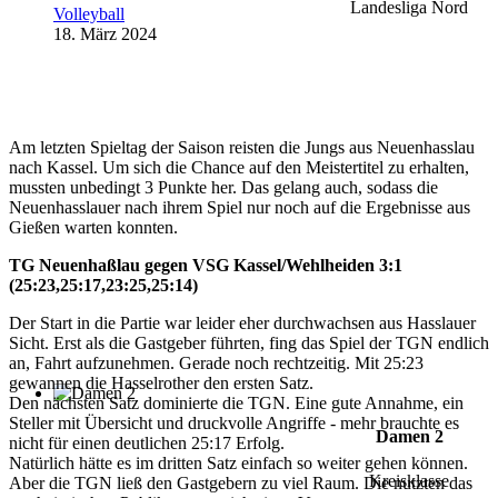
Landesliga Nord
Volleyball
18. März 2024
Am letzten Spieltag der Saison reisten die Jungs aus Neuenhasslau
nach Kassel. Um sich die Chance auf den Meistertitel zu erhalten,
mussten unbedingt 3 Punkte her. Das gelang auch, sodass die
Neuenhasslauer nach ihrem Spiel nur noch auf die Ergebnisse aus
Gießen warten konnten.
TG Neuenhaßlau gegen VSG Kassel/Wehlheiden 3:1
(25:23,25:17,23:25,25:14)
Der Start in die Partie war leider eher durchwachsen aus Hasslauer
Sicht. Erst als die Gastgeber führten, fing das Spiel der TGN endlich
an, Fahrt aufzunehmen. Gerade noch rechtzeitig. Mit 25:23
gewannen die Hasselrother den ersten Satz.
Den nächsten Satz dominierte die TGN. Eine gute Annahme, ein
Steller mit Übersicht und druckvolle Angriffe - mehr brauchte es
Damen 2
nicht für einen deutlichen 25:17 Erfolg.
Natürlich hätte es im dritten Satz einfach so weiter gehen können.
Kreisklasse
Aber die TGN ließ den Gastgebern zu viel Raum. Die nutzten das