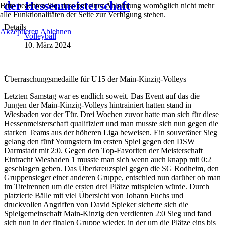
der Hessenmeisterschaft
Bitte beachten Sie, dass bei einer Ablehnung womöglich nicht mehr
alle Funktionalitäten der Seite zur Verfügung stehen.
Details
Akzeptieren
Ablehnen
Volleyball
10. März 2024
Überraschungsmedaille für U15 der Main-Kinzig-Volleys
Letzten Samstag war es endlich soweit. Das Event auf das die
Jungen der Main-Kinzig-Volleys hintrainiert hatten stand in
Wiesbaden vor der Tür. Drei Wochen zuvor hatte man sich für diese
Hessenmeisterschaft qualifiziert und man musste sich nun gegen die
starken Teams aus der höheren Liga beweisen. Ein souveräner Sieg
gelang den fünf Youngstern im ersten Spiel gegen den DSW
Darmstadt mit 2:0. Gegen den Top-Favoriten der Meisterschaft
Eintracht Wiesbaden 1 musste man sich wenn auch knapp mit 0:2
geschlagen geben. Das Überkreuzspiel gegen die SG Rodheim, den
Gruppensieger einer anderen Gruppe, entschied nun darüber ob man
im Titelrennen um die ersten drei Plätze mitspielen würde. Durch
platzierte Bälle mit viel Übersicht von Johann Fuchs und
druckvollen Angriffen von David Spieker sicherte sich die
Spielgemeinschaft Main-Kinzig den verdienten 2:0 Sieg und fand
sich nun in der finalen Gruppe wieder, in der um die Plätze eins bis