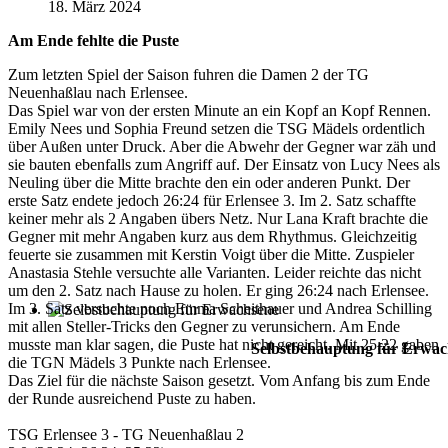
18. März 2024
Am Ende fehlte die Puste
Zum letzten Spiel der Saison fuhren die Damen 2 der TG
Neuenhaßlau nach Erlensee.
Das Spiel war von der ersten Minute an ein Kopf an Kopf Rennen.
Emily Nees und Sophia Freund setzen die TSG Mädels ordentlich
über Außen unter Druck. Aber die Abwehr der Gegner war zäh und
sie bauten ebenfalls zum Angriff auf. Der Einsatz von Lucy Nees als
Neuling über die Mitte brachte den ein oder anderen Punkt. Der
erste Satz endete jedoch 26:24 für Erlensee 3. Im 2. Satz schaffte
keiner mehr als 2 Angaben übers Netz. Nur Lana Kraft brachte die
Gegner mit mehr Angaben kurz aus dem Rhythmus. Gleichzeitig
feuerte sie zusammen mit Kerstin Voigt über die Mitte. Zuspieler
Anastasia Stehle versuchte alle Varianten. Leider reichte das nicht
um den 2. Satz nach Hause zu holen. Er ging 26:24 nach Erlensee.
Im 3. Satz versuchte noch Emma Scheithauer und Andrea Schilling
mit allen Steller-Tricks den Gegner zu verunsichern. Am Ende
musste man klar sagen, die Puste hat nicht gereicht. Mit 25:22 gaben
Selbstbehauptung für Erwac
die TGN Mädels 3 Punkte nach Erlensee.
Das Ziel für die nächste Saison gesetzt. Vom Anfang bis zum Ende
der Runde ausreichend Puste zu haben.
TSG Erlensee 3 - TG Neuenhaßlau 2