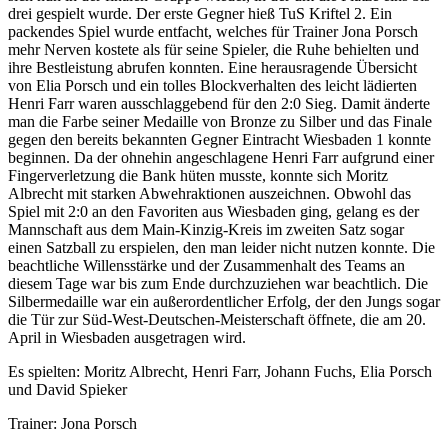
drei gespielt wurde. Der erste Gegner hieß TuS Kriftel 2. Ein
packendes Spiel wurde entfacht, welches für Trainer Jona Porsch
mehr Nerven kostete als für seine Spieler, die Ruhe behielten und
ihre Bestleistung abrufen konnten. Eine herausragende Übersicht
von Elia Porsch und ein tolles Blockverhalten des leicht lädierten
Henri Farr waren ausschlaggebend für den 2:0 Sieg. Damit änderte
man die Farbe seiner Medaille von Bronze zu Silber und das Finale
gegen den bereits bekannten Gegner Eintracht Wiesbaden 1 konnte
beginnen. Da der ohnehin angeschlagene Henri Farr aufgrund einer
Fingerverletzung die Bank hüten musste, konnte sich Moritz
Albrecht mit starken Abwehraktionen auszeichnen. Obwohl das
Spiel mit 2:0 an den Favoriten aus Wiesbaden ging, gelang es der
Mannschaft aus dem Main-Kinzig-Kreis im zweiten Satz sogar
einen Satzball zu erspielen, den man leider nicht nutzen konnte. Die
beachtliche Willensstärke und der Zusammenhalt des Teams an
diesem Tage war bis zum Ende durchzuziehen war beachtlich. Die
Silbermedaille war ein außerordentlicher Erfolg, der den Jungs sogar
die Tür zur Süd-West-Deutschen-Meisterschaft öffnete, die am 20.
April in Wiesbaden ausgetragen wird.
Es spielten: Moritz Albrecht, Henri Farr, Johann Fuchs, Elia Porsch
und David Spieker
Trainer: Jona Porsch