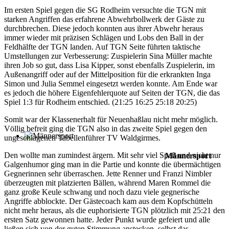
Im ersten Spiel gegen die SG Rodheim versuchte die TGN mit
starken Angriffen das erfahrene Abwehrbollwerk der Gäste zu
durchbrechen. Diese jedoch konnten aus ihrer Abwehr heraus
immer wieder mit präzisen Schlägen und Lobs den Ball in der
Feldhälfte der TGN landen. Auf TGN Seite führten taktische
Umstellungen zur Verbesserung: Zuspielerin Sina Müller machte
ihren Job so gut, dass Lisa Kipper, sonst ebenfalls Zuspielerin, im
Außenangriff oder auf der Mittelposition für die erkrankten Inga
Simon und Julia Semmel eingesetzt werden konnte. Am Ende war
es jedoch die höhere Eigenfehlerquote auf Seiten der TGN, die das
Spiel 1:3 für Rodheim entschied. (21:25 16:25 25:18 20:25)
Somit war der Klassenerhalt für Neuenhaßlau nicht mehr möglich.
Völlig befreit ging die TGN also in das zweite Spiel gegen den
ungeschlagenen Tabellenführer TV Waldgirmes.
Den wollte man zumindest ärgern. Mit sehr viel Spaß und nicht nur
Männersport
Galgenhumor ging man in die Partie und konnte die übermächtigen
Gegnerinnen sehr überraschen. Jette Renner und Franzi Nimbler
überzeugten mit platzierten Bällen, während Maren Rommel die
ganz große Keule schwang und noch dazu viele gegnerische
Angriffe abblockte. Der Gästecoach kam aus dem Kopfschütteln
nicht mehr heraus, als die euphorisierte TGN plötzlich mit 25:21 den
ersten Satz gewonnen hatte. Jeder Punkt wurde gefeiert und alle
ließen sich von der guten Stimmung anstecken, selbst das