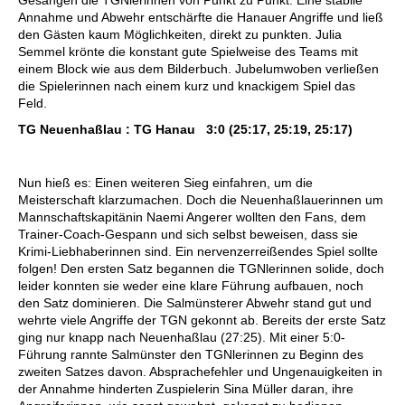
Annahme und Abwehr entschärfte die Hanauer Angriffe und ließ 
den Gästen kaum Möglichkeiten, direkt zu punkten. Julia 
Semmel krönte die konstant gute Spielweise des Teams mit 
einem Block wie aus dem Bilderbuch. Jubelumwoben verließen 
die Spielerinnen nach einem kurz und knackigem Spiel das 
Feld. 
TG Neuenhaßlau : TG Hanau   3:0 (25:17, 25:19, 25:17)
Nun hieß es: Einen weiteren Sieg einfahren, um die 
Meisterschaft klarzumachen. Doch die Neuenhaßlauerinnen um 
Mannschaftskapitänin Naemi Angerer wollten den Fans, dem 
Trainer-Coach-Gespann und sich selbst beweisen, dass sie 
Krimi-Liebhaberinnen sind. Ein nervenzerreißendes Spiel sollte 
folgen! Den ersten Satz begannen die TGNlerinnen solide, doch 
leider konnten sie weder eine klare Führung aufbauen, noch 
den Satz dominieren. Die Salmünsterer Abwehr stand gut und 
wehrte viele Angriffe der TGN gekonnt ab. Bereits der erste Satz 
ging nur knapp nach Neuenhaßlau (27:25). Mit einer 5:0-
Führung rannte Salmünster den TGNlerinnen zu Beginn des 
zweiten Satzes davon. Absprachefehler und Ungenauigkeiten in 
der Annahme hinderten Zuspielerin Sina Müller daran, ihre 