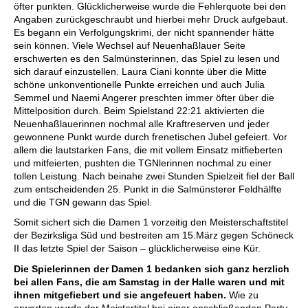
öfter punkten. Glücklicherweise wurde die Fehlerquote bei den 
Angaben zurückgeschraubt und hierbei mehr Druck aufgebaut. 
Es begann ein Verfolgungskrimi, der nicht spannender hätte 
sein können. Viele Wechsel auf Neuenhaßlauer Seite 
erschwerten es den Salmünsterinnen, das Spiel zu lesen und 
sich darauf einzustellen. Laura Ciani konnte über die Mitte 
schöne unkonventionelle Punkte erreichen und auch Julia 
Semmel und Naemi Angerer preschten immer öfter über die 
Mittelposition durch. Beim Spielstand 22:21 aktivierten die 
Neuenhaßlauerinnen nochmal alle Kraftreserven und jeder 
gewonnene Punkt wurde durch frenetischen Jubel gefeiert. Vor 
allem die lautstarken Fans, die mit vollem Einsatz mitfieberten 
und mitfeierten, pushten die TGNlerinnen nochmal zu einer 
tollen Leistung. Nach beinahe zwei Stunden Spielzeit fiel der Ball 
zum entscheidenden 25. Punkt in die Salmünsterer Feldhälfte 
und die TGN gewann das Spiel. 
Somit sichert sich die Damen 1 vorzeitig den Meisterschaftstitel 
der Bezirksliga Süd und bestreiten am 15.März gegen Schöneck 
II das letzte Spiel der Saison – glücklicherweise eine Kür. 
Die Spielerinnen der Damen 1 bedanken sich ganz herzlich 
bei allen Fans, die am Samstag in der Halle waren und mit 
ihnen mitgefiebert und sie angefeuert haben.
 Wie zu 
erwarten wurde der Meistertitel bei einer anschließenden Party 