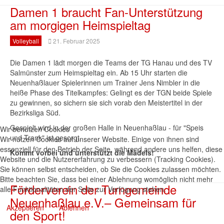
Damen 1 braucht Fan-Unterstützung
am morgigen Heimspieltag
Volleyball
21. Februar 2025
Die Damen 1 lädt morgen die Teams der TG Hanau und des TV
Salmünster zum Heimspieltag ein. Ab 15 Uhr starten die
Neuenhaßlauer Spielerinnen um Trainer Jens Nimbler in die
heiße Phase des Titelkampfes: Gelingt es der TGN beide Spiele
zu gewinnen, so sichern sie sich vorab den Meistertitel in der
Bezirksliga Süd.
Gespielt wird in der großen Halle in Neuenhaßlau - für "Speis
Wir benutzen Cookies
und Trank" ist gesorgt.
Wir nutzen Cookies auf unserer Website. Einige von ihnen sind
essenziell für den Betrieb der Seite, während andere uns helfen, diese
Kommt vorbei und unterstützt die Mädels!
Website und die Nutzererfahrung zu verbessern (Tracking Cookies).
Sie können selbst entscheiden, ob Sie die Cookies zulassen möchten.
Bitte beachten Sie, dass bei einer Ablehnung womöglich nicht mehr
Förderverein der Turngemeinde
alle Funktionalitäten der Seite zur Verfügung stehen.
Neuenhaßlau e.V.– Gemeinsam für
Akzeptieren
Ablehnen
den Sport!