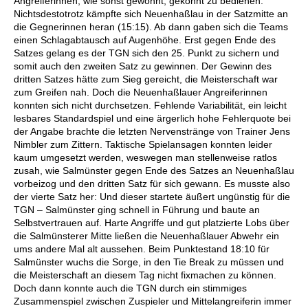
Angreiferinnen, wie sonst gewohnt, gekonnt zu bedienen. 
Nichtsdestotrotz kämpfte sich Neuenhaßlau in der Satzmitte an 
die Gegnerinnen heran (15:15). Ab dann gaben sich die Teams 
einen Schlagabtausch auf Augenhöhe. Erst gegen Ende des 
Satzes gelang es der TGN sich den 25. Punkt zu sichern und 
somit auch den zweiten Satz zu gewinnen. Der Gewinn des 
dritten Satzes hätte zum Sieg gereicht, die Meisterschaft war 
zum Greifen nah. Doch die Neuenhaßlauer Angreiferinnen 
konnten sich nicht durchsetzen. Fehlende Variabilität, ein leicht 
lesbares Standardspiel und eine ärgerlich hohe Fehlerquote bei 
der Angabe brachte die letzten Nervenstränge von Trainer Jens 
Nimbler zum Zittern. Taktische Spielansagen konnten leider 
kaum umgesetzt werden, weswegen man stellenweise ratlos 
zusah, wie Salmünster gegen Ende des Satzes an Neuenhaßlau 
vorbeizog und den dritten Satz für sich gewann. Es musste also 
der vierte Satz her: Und dieser startete äußert ungünstig für die 
TGN – Salmünster ging schnell in Führung und baute an 
Selbstvertrauen auf. Harte Angriffe und gut platzierte Lobs über 
die Salmünsterer Mitte ließen die Neuenhaßlauer Abwehr ein 
ums andere Mal alt aussehen. Beim Punktestand 18:10 für 
Salmünster wuchs die Sorge, in den Tie Break zu müssen und 
die Meisterschaft an diesem Tag nicht fixmachen zu können. 
Doch dann konnte auch die TGN durch ein stimmiges 
Zusammenspiel zwischen Zuspieler und Mittelangreiferin immer 