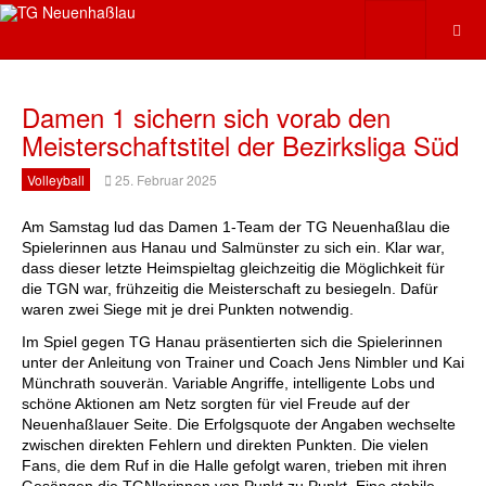
Damen 1 sichern sich vorab den
Meisterschaftstitel der Bezirksliga Süd
Volleyball
25. Februar 2025
Am Samstag lud das Damen 1-Team der TG Neuenhaßlau die 
Spielerinnen aus Hanau und Salmünster zu sich ein. Klar war, 
dass dieser letzte Heimspieltag gleichzeitig die Möglichkeit für 
die TGN war, frühzeitig die Meisterschaft zu besiegeln. Dafür 
waren zwei Siege mit je drei Punkten notwendig. 
Im Spiel gegen TG Hanau präsentierten sich die Spielerinnen 
unter der Anleitung von Trainer und Coach Jens Nimbler und Kai 
Münchrath souverän. Variable Angriffe, intelligente Lobs und 
schöne Aktionen am Netz sorgten für viel Freude auf der 
Neuenhaßlauer Seite. Die Erfolgsquote der Angaben wechselte 
zwischen direkten Fehlern und direkten Punkten. Die vielen 
Fans, die dem Ruf in die Halle gefolgt waren, trieben mit ihren 
Gesängen die TGNlerinnen von Punkt zu Punkt. Eine stabile 