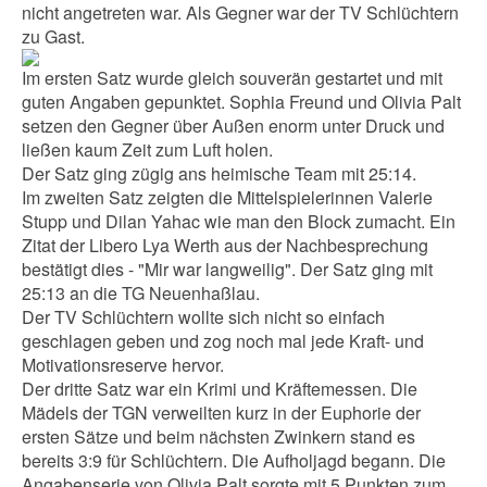
nicht angetreten war.
Als Gegner war der TV Schlüchtern
zu Gast.
Im ersten Satz wurde gleich souverän gestartet und mit
guten Angaben gepunktet.
Sophia Freund und Olivia Palt
setzen den Gegner über Außen enorm unter Druck und
ließen kaum Zeit zum Luft holen.
Der Satz ging zügig ans heimische Team mit 25:14.
Im zweiten Satz zeigten die Mittelspielerinnen Valerie
Stupp und Dilan Yahac wie man den Block zumacht. Ein
Zitat der Libero Lya Werth aus der Nachbesprechung
bestätigt dies - "Mir war langweilig". Der Satz ging mit
25:13 an die TG Neuenhaßlau.
Der TV Schlüchtern wollte sich nicht so einfach
geschlagen geben und zog noch mal jede Kraft- und
Motivationsreserve hervor.
Der dritte Satz war ein Krimi und Kräftemessen. Die
Mädels der TGN verweilten kurz in der Euphorie der
ersten Sätze und beim nächsten Zwinkern stand es
bereits 3:9 für Schlüchtern. Die Aufholjagd begann. Die
Angabenserie von Olivia Palt sorgte mit 5 Punkten zum